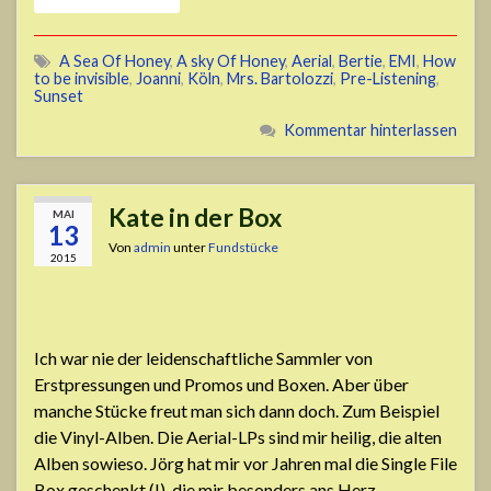
A Sea Of Honey
,
A sky Of Honey
,
Aerial
,
Bertie
,
EMI
,
How
to be invisible
,
Joanni
,
Köln
,
Mrs. Bartolozzi
,
Pre-Listening
,
Sunset
Kommentar hinterlassen
Kate in der Box
MAI
13
Von
admin
unter
Fundstücke
2015
Ich war nie der leidenschaftliche Sammler von
Erstpressungen und Promos und Boxen. Aber über
manche Stücke freut man sich dann doch. Zum Beispiel
die Vinyl-Alben. Die Aerial-LPs sind mir heilig, die alten
Alben sowieso. Jörg hat mir vor Jahren mal die Single File
Box geschenkt (!), die mir besonders ans Herz