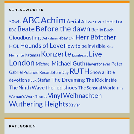
SCHLAGWÖRTER
ABC
Achim
Aerial
All we ever look for
50wfs
Before the dawn
Beate
Berlin
Buch
BBC
Herr Böttcher
Cloudbusting
ebay
Del Palmer
EMI
Hounds of Love
HOL
How to be invisible
Kate-
Konzerte
Live
Katemas
Lionheart
Momente
London
Michael Guth
Michael
Peter
Never for ever
RUTH
Show a little
Gabriel
Polaroid
Record Store Day
The Dreaming
devotion
The Kick Inside
Stefan
Sjaak
the red shoes
The Ninth Wave
The Sensual World
This
Weihnachten
Vinyl
Woman's Work
Thomas
Wuthering Heights
Xavier
KATEGORIEN