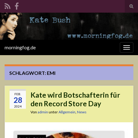
Suc
ums
Search for:
morningfog.de
Navi
umsc
SCHLAGWORT:
EMI
Kate wird Botschafterin für
FEB.
28
den Record Store Day
2024
Von
admin
unter
Allgemein
,
News