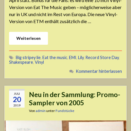
April statt. Bonus für die Fans: es wird eine 10 Inch Vinyl-
Version von Eat The Music geben – möglicherweise aber
nur in UK und nicht im Rest von Europa. Die neue Vinyl-
Version von ETM enthält zusätzlich die …
Weiterlesen
Big stripey lie
,
Eat the music
,
EMI
,
Lily
,
Record Store Day
,
Shakespeare
,
Vinyl
Kommentar hinterlassen
Neu in der Sammlung: Promo-
JULI
20
Sampler von 2005
2019
Von
admin
unter
Fundstücke