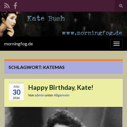
Suc
ums
Search for:
morningfog.de
Navi
umsc
SCHLAGWORT:
KATEMAS
Happy Birthday, Kate!
JULI
30
Von
admin
unter
Allgemein
2026