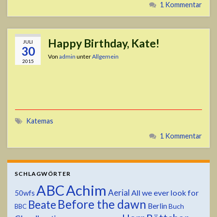
1 Kommentar
Happy Birthday, Kate!
JULI
30
Von
admin
unter
Allgemein
2015
Katemas
1 Kommentar
SCHLAGWÖRTER
ABC
Achim
Aerial
All we ever look for
50wfs
Before the dawn
Beate
Berlin
Buch
BBC