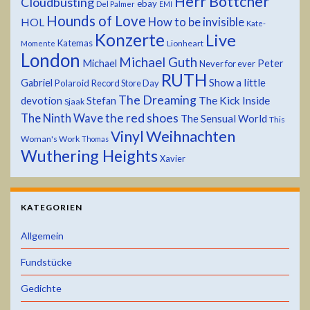
Herr Böttcher
Cloudbusting
ebay
Del Palmer
EMI
Hounds of Love
HOL
How to be invisible
Kate-
Konzerte
Live
Katemas
Lionheart
Momente
London
Michael Guth
Michael
Peter
Never for ever
RUTH
Show a little
Gabriel
Polaroid
Record Store Day
The Dreaming
devotion
The Kick Inside
Stefan
Sjaak
the red shoes
The Ninth Wave
The Sensual World
This
Weihnachten
Vinyl
Woman's Work
Thomas
Wuthering Heights
Xavier
KATEGORIEN
Allgemein
Fundstücke
Gedichte