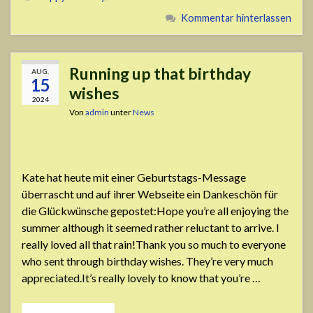
Kommentar hinterlassen
Running up that birthday
AUG.
15
wishes
2024
Von
admin
unter
News
Kate hat heute mit einer Geburtstags-Message
überrascht und auf ihrer Webseite ein Dankeschön für
die Glückwünsche gepostet:Hope you’re all enjoying the
summer although it seemed rather reluctant to arrive. I
really loved all that rain!Thank you so much to everyone
who sent through birthday wishes. They’re very much
appreciated.It’s really lovely to know that you’re …