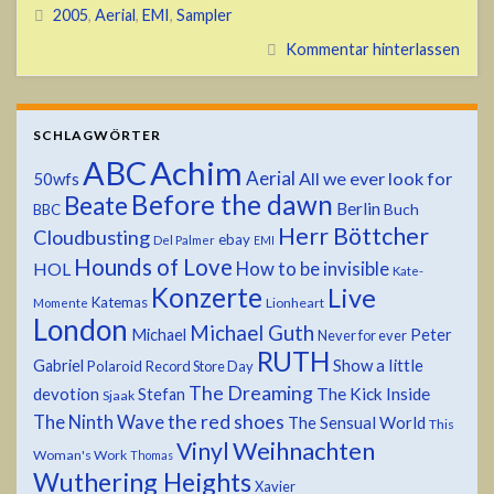
2005
,
Aerial
,
EMI
,
Sampler
Kommentar hinterlassen
SCHLAGWÖRTER
ABC
Achim
Aerial
All we ever look for
50wfs
Before the dawn
Beate
Berlin
Buch
BBC
Herr Böttcher
Cloudbusting
ebay
Del Palmer
EMI
Hounds of Love
HOL
How to be invisible
Kate-
Konzerte
Live
Katemas
Lionheart
Momente
London
Michael Guth
Michael
Peter
Never for ever
RUTH
Show a little
Gabriel
Polaroid
Record Store Day
The Dreaming
devotion
The Kick Inside
Stefan
Sjaak
the red shoes
The Ninth Wave
The Sensual World
This
Weihnachten
Vinyl
Woman's Work
Thomas
Wuthering Heights
Xavier