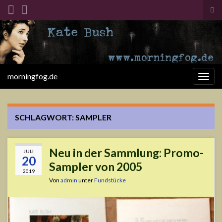
Suc
ums
Search for:
morningfog.de
Navi
umsc
SCHLAGWORT:
SAMPLER
Neu in der Sammlung: Promo-
JULI
20
Sampler von 2005
2019
Von
admin
unter
Fundstücke