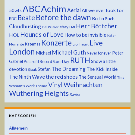
ABC
Achim
Aerial
All we ever look for
50wfs
Before the dawn
Beate
Berlin
Buch
BBC
Herr Böttcher
Cloudbusting
ebay
Del Palmer
EMI
Hounds of Love
HOL
How to be invisible
Kate-
Konzerte
Live
Katemas
Lionheart
Momente
London
Michael Guth
Michael
Peter
Never for ever
RUTH
Show a little
Gabriel
Polaroid
Record Store Day
The Dreaming
devotion
The Kick Inside
Stefan
Sjaak
the red shoes
The Ninth Wave
The Sensual World
This
Weihnachten
Vinyl
Woman's Work
Thomas
Wuthering Heights
Xavier
KATEGORIEN
Allgemein