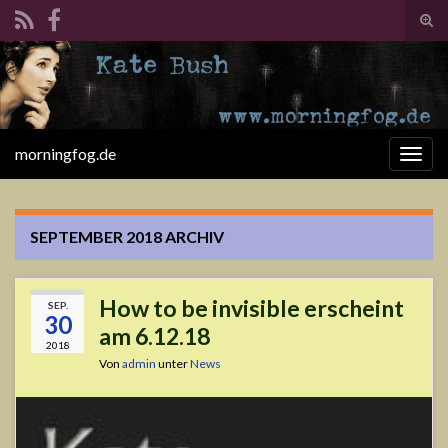
Suc
ums
Search for:
morningfog.de
Navi
umsc
SEPTEMBER 2018
ARCHIV
How to be invisible erscheint
SEP.
30
am 6.12.18
2018
Von
admin
unter
News