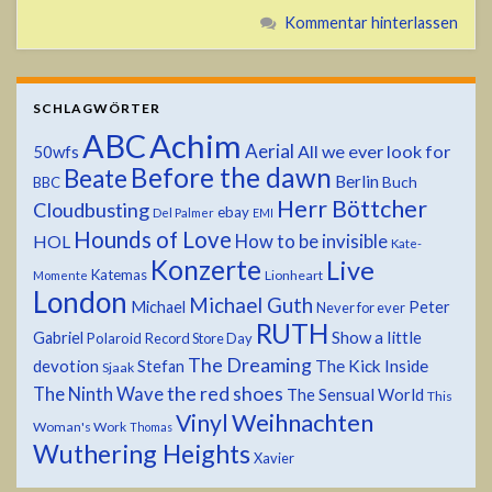
Kommentar hinterlassen
SCHLAGWÖRTER
ABC
Achim
Aerial
All we ever look for
50wfs
Before the dawn
Beate
Berlin
Buch
BBC
Herr Böttcher
Cloudbusting
ebay
Del Palmer
EMI
Hounds of Love
HOL
How to be invisible
Kate-
Konzerte
Live
Katemas
Lionheart
Momente
London
Michael Guth
Michael
Peter
Never for ever
RUTH
Show a little
Gabriel
Polaroid
Record Store Day
The Dreaming
devotion
The Kick Inside
Stefan
Sjaak
the red shoes
The Ninth Wave
The Sensual World
This
Weihnachten
Vinyl
Woman's Work
Thomas
Wuthering Heights
Xavier