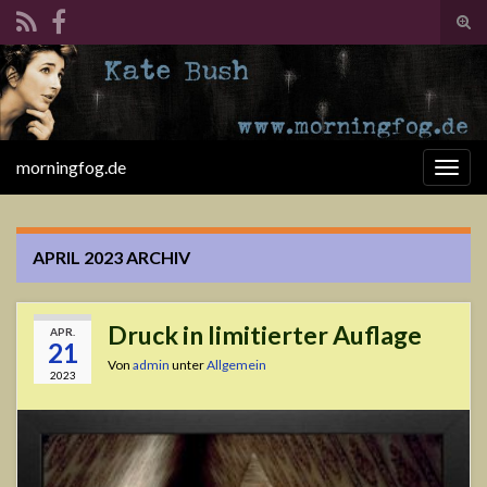
Suc
ums
Search for:
morningfog.de
Navi
umsc
APRIL 2023
ARCHIV
Druck in limitierter Auflage
APR.
21
Von
admin
unter
Allgemein
2023