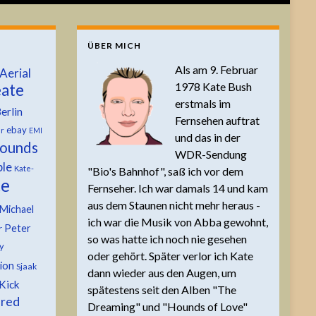
ÜBER MICH
Als am 9. Februar
Aerial
1978 Kate Bush
ate
erstmals im
erlin
Fernsehen auftrat
ebay
er
EMI
und das in der
ounds
WDR-Sendung
ble
Kate-
"Bio's Bahnhof", saß ich vor dem
te
Fernseher. Ich war damals 14 und kam
aus dem Staunen nicht mehr heraus -
Michael
ich war die Musik von Abba gewohnt,
Peter
r
so was hatte ich noch nie gesehen
y
oder gehört. Später verlor ich Kate
tion
Sjaak
dann wieder aus den Augen, um
Kick
spätestens seit den Alben "The
 red
Dreaming" und "Hounds of Love"