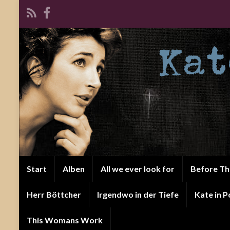
Start
Alben
All we ever look for
Before T
Herr Böttcher
Irgendwo in der Tiefe
Kate in P
This Womans Work