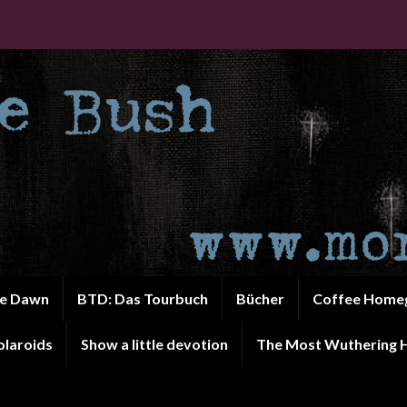
he Dawn
BTD: Das Tourbuch
Bücher
Coffee Home
olaroids
Show a little devotion
The Most Wuthering H