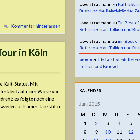
Uwe stratmann
zu
Kaffeeklat
Bush und die Relativität der Ze
Uwe stratmann
zu
Ein Best of
Kommentar hinterlassen
Referenzen an Tolkien und Bru
Uwe stratmann
zu
Ein Best of
Referenzen an Tolkien und Bru
our in Köln
admin
zu
Ein Best of mit Refe
Tolkien und Bruegel
e Kult-Status. Mit
terkleid auf einer Wiese vor
KALENDER
dreht; es folgte noch eine
Juni 2015
sweilen seltsamer Tanzstil in
M
D
M
D
F
1
2
3
4
5
8
9
10
11
12