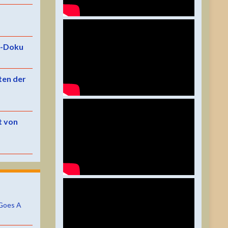
e-Doku
ten der
t von
Goes A