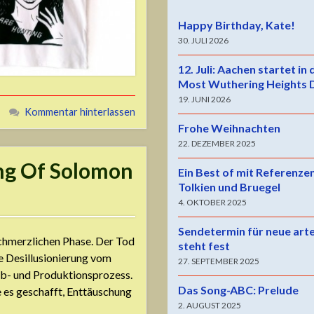
Happy Birthday, Kate!
30. JULI 2026
12. Juli: Aachen startet in
Most Wuthering Heights 
19. JUNI 2026
Kommentar hinterlassen
Frohe Weihnachten
22. DEZEMBER 2025
ng Of Solomon
Ein Best of mit Referenze
Tolkien und Bruegel
4. OKTOBER 2025
Sendetermin für neue art
schmerzlichen Phase. Der Tod
steht fest
le Desillusionierung vom
27. SEPTEMBER 2025
ib- und Produktionsprozess.
Das Song-ABC: Prelude
e es geschafft, Enttäuschung
2. AUGUST 2025