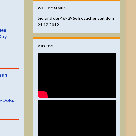
WILLKOMMEN
Sie sind der
4692966
Besucher seit dem
21.12.2012
 den
Day
VIDEOS
n an
e-Doku