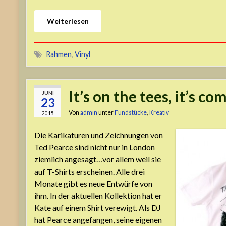
Weiterlesen
Rahmen
,
Vinyl
It’s on the tees, it’s c
JUNI
23
Von
admin
unter
Fundstücke
,
Kreativ
2015
Die Karikaturen und Zeichnungen von
Ted Pearce sind nicht nur in London
ziemlich angesagt…vor allem weil sie
auf T-Shirts erscheinen. Alle drei
Monate gibt es neue Entwürfe von
ihm. In der aktuellen Kollektion hat er
Kate auf einem Shirt verewigt. Als DJ
hat Pearce angefangen, seine eigenen