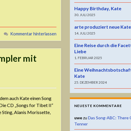
Happy Birthday, Kate
30. JULI 2025
arte produziert neue Kat
14. JULI 2025
Kommentar hinterlassen
Eine Reise durch die Facet
Liebe
mpler mit
1. FEBRUAR 2025
Eine Weihnachtsbotschaf
Kate
25. DEZEMBER 2024
u dem auch Kate einen Song
 Die CD „Songs for Tibet II“
NEUESTE KOMMENTARE
 Sting, Alanis Morissette,
uwe
zu
Das Song-ABC: There 
Tenner