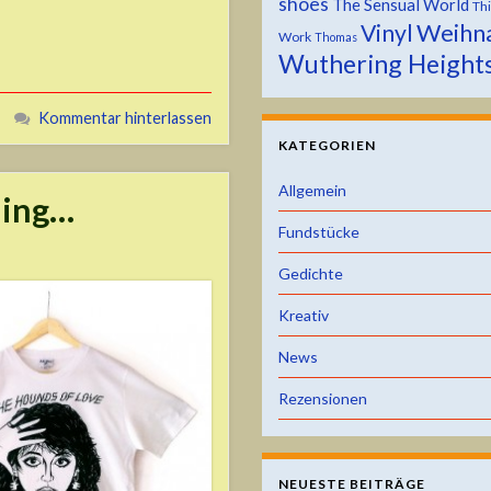
shoes
The Sensual World
Th
Weihn
Vinyl
Work
Thomas
Wuthering Height
Kommentar hinterlassen
KATEGORIEN
Allgemein
oming…
Fundstücke
Gedichte
Kreativ
News
Rezensionen
NEUESTE BEITRÄGE