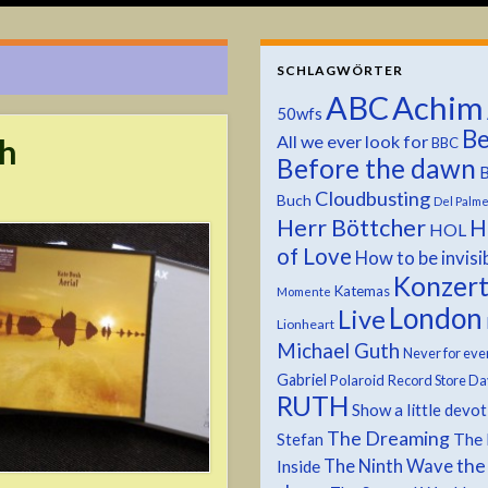
SCHLAGWÖRTER
ABC
Achim
50wfs
Be
All we ever look for
ch
BBC
Before the dawn
B
Cloudbusting
Buch
Del Palm
Herr Böttcher
H
HOL
of Love
How to be invisi
Konzer
Katemas
Momente
London
Live
Lionheart
Michael Guth
Never for eve
Gabriel
Polaroid
Record Store Da
RUTH
Show a little devo
The Dreaming
The 
Stefan
the
The Ninth Wave
Inside