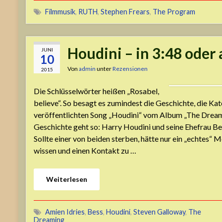
Filmmusik
,
RUTH
,
Stephen Frears
,
The Program
Houdini – in 3:48 oder 
JUNI
10
Von
admin
unter
Rezensionen
2015
Die Schlüsselwörter heißen „Rosabel,
believe“. So besagt es zumindest die Geschichte, die Ka
veröffentlichten Song „Houdini“ vom Album „The Dreami
Geschichte geht so: Harry Houdini und seine Ehefrau Be
Sollte einer von beiden sterben, hätte nur ein „echtes
wissen und einen Kontakt zu …
Weiterlesen
Amien Idries
,
Bess
,
Houdini
,
Steven Galloway
,
The
Dreaming