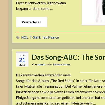
Flyer zu entwerfen, irgendwann
begann er dann seine …
Weiterlesen
HOL
,
T-Shirt
,
Ted Pearce
Das Song-ABC: The So
JUNI
21
Von
admin
unter
Rezensionen
2015
Bekanntermaßen entstanden viele
Songs für das Album „The Red Shoes“ in einer für Kate 
ihrer Mutter, die Trennung von Del Palmer, eine generel
künstlerischen sowie privaten Leben erschwerten Schre
Einige Songs haben darunter gelitten, bei anderen hat si
und Schmerz musikalisch zu einem Meisterwerk …