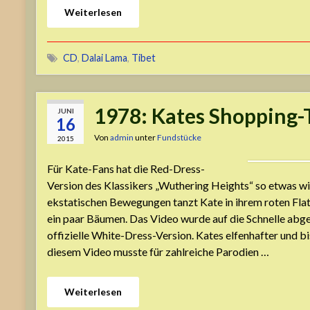
Weiterlesen
CD
,
Dalai Lama
,
Tibet
1978: Kates Shopping-T
JUNI
16
Von
admin
unter
Fundstücke
2015
Für Kate-Fans hat die Red-Dress-
Version des Klassikers „Wuthering Heights“ so etwas wi
ekstatischen Bewegungen tanzt Kate in ihrem roten Flat
ein paar Bäumen. Das Video wurde auf die Schnelle abge
offizielle White-Dress-Version. Kates elfenhafter und bi
diesem Video musste für zahlreiche Parodien …
Weiterlesen