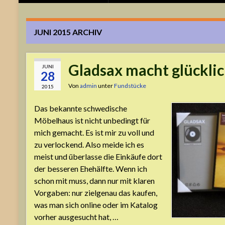
JUNI 2015
ARCHIV
Gladsax macht glückli
JUNI
28
Von
admin
unter
Fundstücke
2015
Das bekannte schwedische
Möbelhaus ist nicht unbedingt für
mich gemacht. Es ist mir zu voll und
zu verlockend. Also meide ich es
meist und überlasse die Einkäufe dort
der besseren Ehehälfte. Wenn ich
schon mit muss, dann nur mit klaren
Vorgaben: nur zielgenau das kaufen,
was man sich online oder im Katalog
vorher ausgesucht hat, …