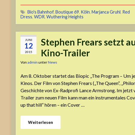
Bio's Bahnhof
,
Boutique 69
,
Köln
,
Marjanca Gruhl
,
Red
Dress
,
WDR
,
Wuthering Heights
Stephen Frears setzt a
JUNI
12
Kino-Trailer
2015
Von
admin
unter
News
Am 8. Oktober startet das Biopic „The Program – Um je
Kinos. Der Film von Stephen Frears („The Queen“, „Philo
Geschichte von Ex-Radprofi Lance Armstrong. Im jetzt v
Trailer zum neuen Film kann man ein instrumentales Cov
up that hill“ hören – ein Cover …
Weiterlesen