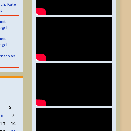
sch: Kate
it
 mit
egel
 mit
egel
renzen an
S
S
6
7
13
14