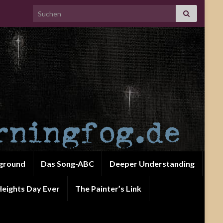
Search for:
ground
Das Song-ABC
Deeper Understanding
eights Day Ever
The Painter’s Link