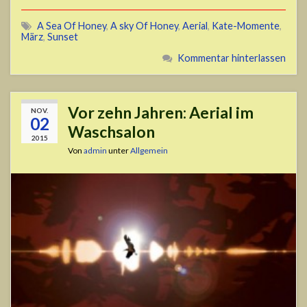
A Sea Of Honey
,
A sky Of Honey
,
Aerial
,
Kate-Momente
,
März
,
Sunset
Kommentar hinterlassen
Vor zehn Jahren: Aerial im
NOV.
02
Waschsalon
2015
Von
admin
unter
Allgemein