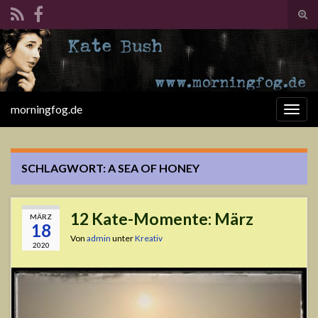
Suc
ums
Search for:
morningfog.de
Navi
umsc
SCHLAGWORT:
A SEA OF HONEY
12 Kate-Momente: März
MÄRZ
18
Von
admin
unter
Kreativ
2020