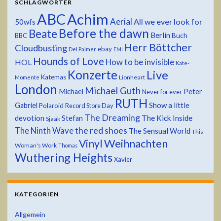
SCHLAGWÖRTER
ABC
Achim
Aerial
All we ever look for
50wfs
Before the dawn
Beate
Berlin
Buch
BBC
Herr Böttcher
Cloudbusting
ebay
Del Palmer
EMI
Hounds of Love
HOL
How to be invisible
Kate-
Konzerte
Live
Katemas
Lionheart
Momente
London
Michael Guth
Michael
Peter
Never for ever
RUTH
Show a little
Gabriel
Polaroid
Record Store Day
The Dreaming
devotion
The Kick Inside
Stefan
Sjaak
the red shoes
The Ninth Wave
The Sensual World
This
Weihnachten
Vinyl
Woman's Work
Thomas
Wuthering Heights
Xavier
KATEGORIEN
Allgemein