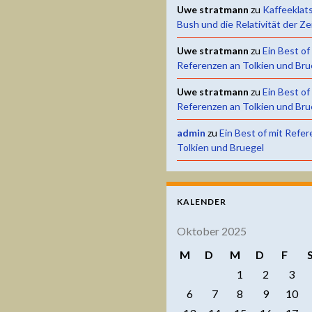
Uwe stratmann
zu
Kaffeeklat
Bush und die Relativität der Ze
Uwe stratmann
zu
Ein Best of
Referenzen an Tolkien und Bru
Uwe stratmann
zu
Ein Best of
Referenzen an Tolkien und Bru
admin
zu
Ein Best of mit Refe
Tolkien und Bruegel
KALENDER
Oktober 2025
M
D
M
D
F
1
2
3
6
7
8
9
10