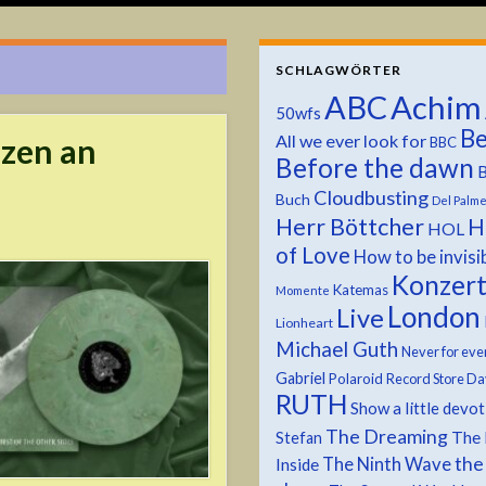
SCHLAGWÖRTER
ABC
Achim
50wfs
Be
All we ever look for
nzen an
BBC
Before the dawn
B
Cloudbusting
Buch
Del Palm
Herr Böttcher
H
HOL
of Love
How to be invisi
Konzer
Katemas
Momente
London
Live
Lionheart
Michael Guth
Never for eve
Gabriel
Polaroid
Record Store Da
RUTH
Show a little devo
The Dreaming
The 
Stefan
the
The Ninth Wave
Inside