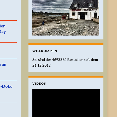
 den
Day
WILLKOMMEN
Sie sind der
4693362
Besucher seit dem
n an
21.12.2012
VIDEOS
e-Doku