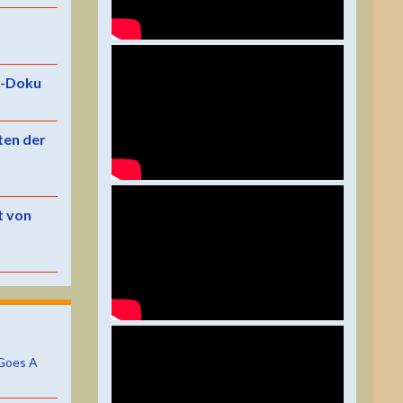
e-Doku
ten der
t von
Goes A