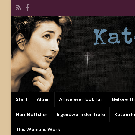
Start
Alben
All we ever look for
Before T
Herr Böttcher
Irgendwo in der Tiefe
Kate in P
This Womans Work