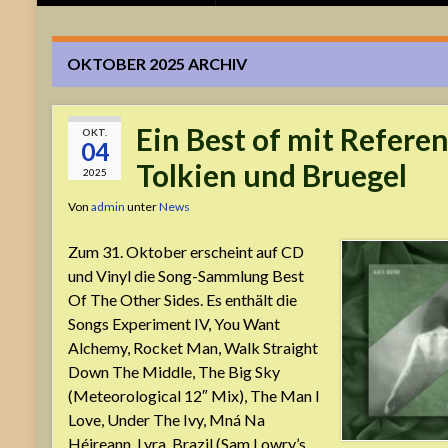
OKTOBER 2025
ARCHIV
Ein Best of mit Refere
OKT.
04
Tolkien und Bruegel
2025
Von
admin
unter
News
Zum 31. Oktober erscheint auf CD
und Vinyl die Song-Sammlung Best
Of The Other Sides. Es enthält die
Songs Experiment IV, You Want
Alchemy, Rocket Man, Walk Straight
Down The Middle, The Big Sky
(Meteorological 12″ Mix), The Man I
Love, Under The Ivy, Mná Na
Héireann, Lyra, Brazil (Sam Lowry’s