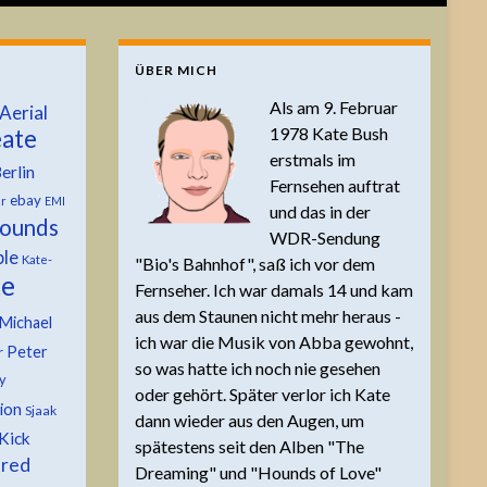
ÜBER MICH
Als am 9. Februar
Aerial
1978 Kate Bush
ate
erstmals im
erlin
Fernsehen auftrat
ebay
er
EMI
und das in der
ounds
WDR-Sendung
ble
Kate-
"Bio's Bahnhof", saß ich vor dem
te
Fernseher. Ich war damals 14 und kam
aus dem Staunen nicht mehr heraus -
Michael
ich war die Musik von Abba gewohnt,
Peter
r
so was hatte ich noch nie gesehen
y
oder gehört. Später verlor ich Kate
tion
Sjaak
dann wieder aus den Augen, um
Kick
spätestens seit den Alben "The
 red
Dreaming" und "Hounds of Love"