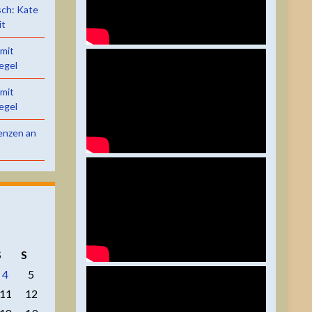
sch: Kate
it
 mit
egel
 mit
egel
renzen an
S
S
4
5
11
12