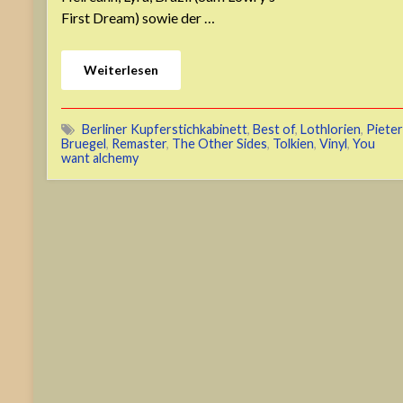
First Dream) sowie der …
Weiterlesen
Berliner Kupferstichkabinett
,
Best of
,
Lothlorien
,
Pieter
Bruegel
,
Remaster
,
The Other Sides
,
Tolkien
,
Vinyl
,
You
want alchemy