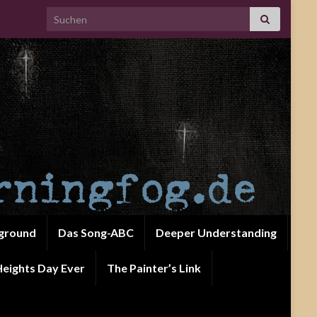
Search for:
ground
Das Song-ABC
Deeper Understanding
eights Day Ever
The Painter’s Link