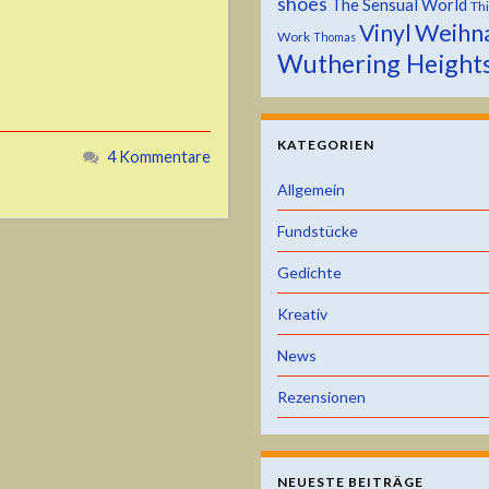
shoes
The Sensual World
Th
Weihn
Vinyl
Work
Thomas
Wuthering Height
KATEGORIEN
4 Kommentare
Allgemein
Fundstücke
Gedichte
Kreativ
News
Rezensionen
NEUESTE BEITRÄGE