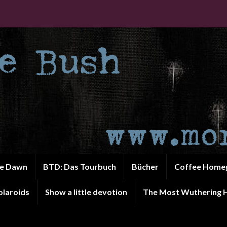
he Dawn
BTD: Das Tourbuch
Bücher
Coffee Home
olaroids
Show a little devotion
The Most Wuthering H