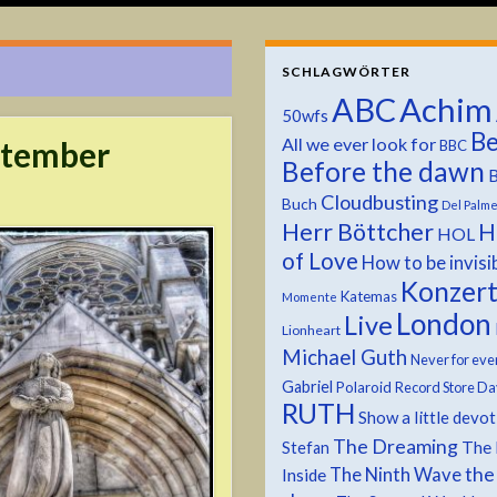
SCHLAGWÖRTER
ABC
Achim
50wfs
Be
All we ever look for
ptember
BBC
Before the dawn
B
Cloudbusting
Buch
Del Palm
Herr Böttcher
H
HOL
of Love
How to be invisi
Konzer
Katemas
Momente
London
Live
Lionheart
Michael Guth
Never for eve
Gabriel
Polaroid
Record Store Da
RUTH
Show a little devo
The Dreaming
The 
Stefan
the
The Ninth Wave
Inside