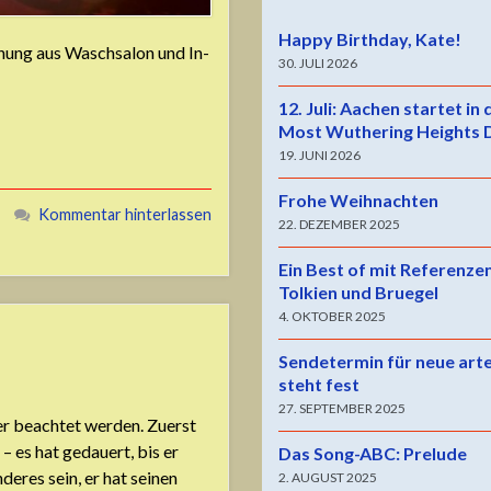
Happy Birthday, Kate!
chung aus Waschsalon und In-
30. JULI 2026
12. Juli: Aachen startet in
Most Wuthering Heights 
19. JUNI 2026
Frohe Weihnachten
Kommentar hinterlassen
22. DEZEMBER 2025
Ein Best of mit Referenze
Tolkien und Bruegel
4. OKTOBER 2025
Sendetermin für neue art
steht fest
27. SEPTEMBER 2025
ger beachtet werden. Zuerst
– es hat gedauert, bis er
Das Song-ABC: Prelude
eres sein, er hat seinen
2. AUGUST 2025