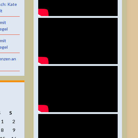
sch: Kate
it
 mit
egel
 mit
egel
renzen an
S
S
1
2
8
9