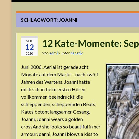
SCHLAGWORT:
JOANNI
12 Kate-Momente: Se
SEP.
12
Von
admin
unter
Kreativ
2020
Juni 2006. Aerial ist gerade acht
Monate auf dem Markt – nach zwölf
Jahren des Wartens. Joanni hatte
mich schon beim ersten Hören
vollkommen beeindruckt, die
schleppenden, scheppernden Beats,
Kates betont langsamer Gesang.
Joanni, Joanni wears a golden
crossAnd she looks so beautiful in her
armourJoanni, Joanni blows a kiss to