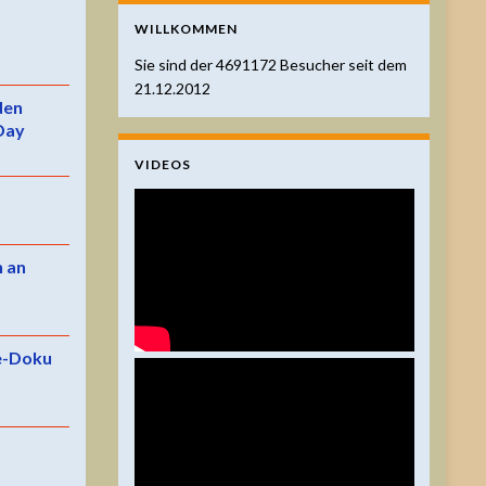
WILLKOMMEN
Sie sind der
4691172
Besucher seit dem
21.12.2012
 den
Day
VIDEOS
n an
e-Doku