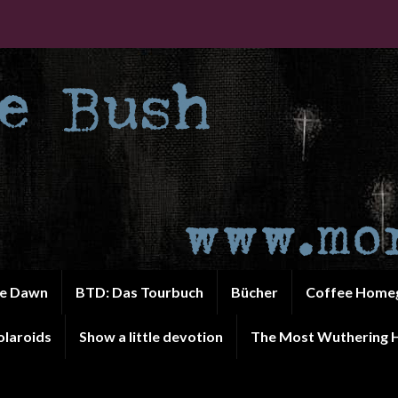
he Dawn
BTD: Das Tourbuch
Bücher
Coffee Home
olaroids
Show a little devotion
The Most Wuthering H