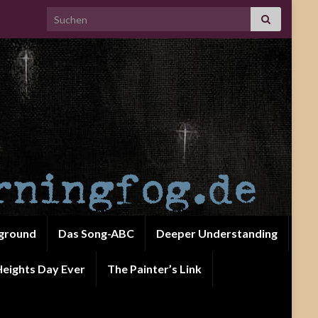
Search for:
ground
Das Song-ABC
Deeper Understanding
eights Day Ever
The Painter’s Link