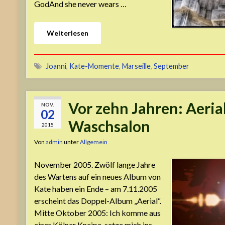
GodAnd she never wears …
Weiterlesen
Joanni
,
Kate-Momente
,
Marseille
,
September
Vor zehn Jahren: Aeria
NOV.
02
Waschsalon
2015
Von
admin
unter
Allgemein
November 2005. Zwölf lange Jahre
des Wartens auf ein neues Album von
Kate haben ein Ende – am 7.11.2005
erscheint das Doppel-Album „Aerial“.
Mitte Oktober 2005: Ich komme aus
einer Kölner Kneipe, setze mich ins