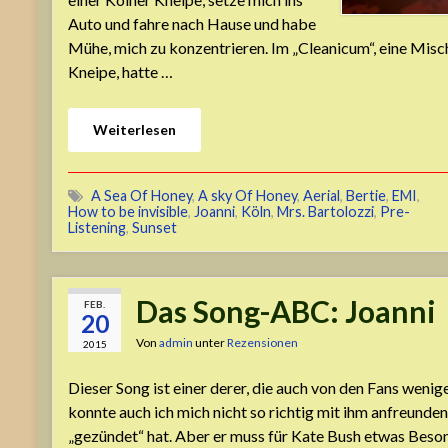
Auto und fahre nach Hause und habe
Mühe, mich zu konzentrieren. Im „Cleanicum“, eine Mis
Kneipe, hatte …
Weiterlesen
A Sea Of Honey
,
A sky Of Honey
,
Aerial
,
Bertie
,
EMI
,
How to be invisible
,
Joanni
,
Köln
,
Mrs. Bartolozzi
,
Pre-
Listening
,
Sunset
Das Song-ABC: Joanni
FEB.
20
Von
admin
unter
Rezensionen
2015
Dieser Song ist einer derer, die auch von den Fans weni
konnte auch ich mich nicht so richtig mit ihm anfreunden 
„gezündet“ hat. Aber er muss für Kate Bush etwas Besond