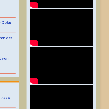
e-Doku
ten der
t von
Goes A