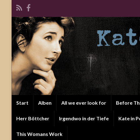
Start
Alben
All we ever look for
Before T
Herr Böttcher
Irgendwo in der Tiefe
Kate in P
This Womans Work