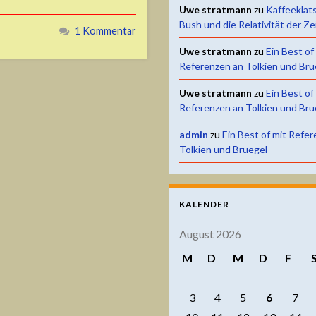
Uwe stratmann
zu
Kaffeeklat
Bush und die Relativität der Ze
1 Kommentar
Uwe stratmann
zu
Ein Best of
Referenzen an Tolkien und Bru
Uwe stratmann
zu
Ein Best of
Referenzen an Tolkien und Bru
admin
zu
Ein Best of mit Refe
Tolkien und Bruegel
KALENDER
August 2026
M
D
M
D
F
3
4
5
6
7