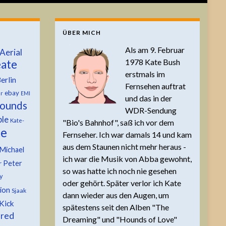
ÜBER MICH
Als am 9. Februar
Aerial
1978 Kate Bush
ate
erstmals im
erlin
Fernsehen auftrat
ebay
er
EMI
und das in der
ounds
WDR-Sendung
ble
Kate-
"Bio's Bahnhof", saß ich vor dem
te
Fernseher. Ich war damals 14 und kam
aus dem Staunen nicht mehr heraus -
Michael
ich war die Musik von Abba gewohnt,
Peter
r
so was hatte ich noch nie gesehen
y
oder gehört. Später verlor ich Kate
tion
Sjaak
dann wieder aus den Augen, um
Kick
spätestens seit den Alben "The
 red
Dreaming" und "Hounds of Love"