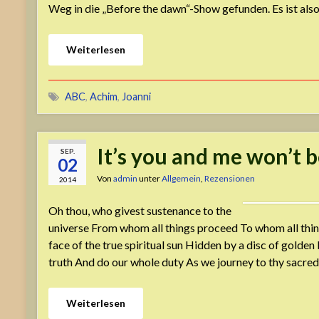
Weg in die „Before the dawn“-Show gefunden. Es ist als
Weiterlesen
ABC
,
Achim
,
Joanni
It’s you and me won’t 
SEP.
02
Von
admin
unter
Allgemein
,
Rezensionen
2014
Oh thou, who givest sustenance to the
universe From whom all things proceed To whom all thing
face of the true spiritual sun Hidden by a disc of golde
truth And do our whole duty As we journey to thy sacred
Weiterlesen