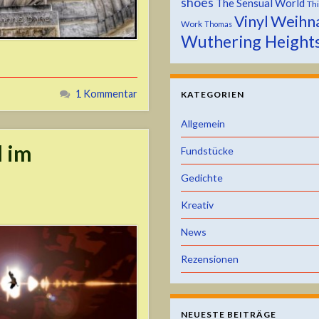
shoes
The Sensual World
Th
Weihn
Vinyl
Work
Thomas
Wuthering Height
1 Kommentar
KATEGORIEN
Allgemein
l im
Fundstücke
Gedichte
Kreativ
News
Rezensionen
NEUESTE BEITRÄGE