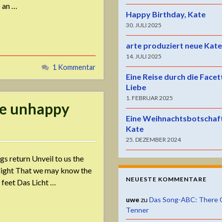
o an …
Happy Birthday, Kate
30. JULI 2025
arte produziert neue Kat
14. JULI 2025
1 Kommentar
Eine Reise durch die Facet
Liebe
1. FEBRUAR 2025
be unhappy
Eine Weihnachtsbotschaf
Kate
25. DEZEMBER 2024
s return Unveil to us the
n light That we may know the
NEUESTE KOMMENTARE
 feet Das Licht …
uwe
zu
Das Song-ABC: There 
Tenner