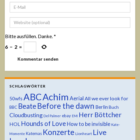
Bitte ausfüllen. Danke.
*
6
−
2
=
SCHLAGWÖRTER
ABC
Achim
Aerial
All we ever look for
50wfs
Before the dawn
Beate
Berlin
Buch
BBC
Herr Böttcher
Cloudbusting
ebay
Del Palmer
EMI
Hounds of Love
HOL
How to be invisible
Kate-
Konzerte
Live
Katemas
Lionheart
Momente