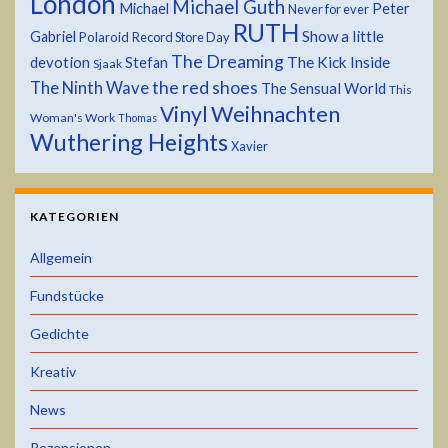
London
Michael Guth
Michael
Peter
Never for ever
RUTH
Show a little
Gabriel
Polaroid
Record Store Day
The Dreaming
devotion
The Kick Inside
Stefan
Sjaak
the red shoes
The Ninth Wave
The Sensual World
This
Weihnachten
Vinyl
Woman's Work
Thomas
Wuthering Heights
Xavier
KATEGORIEN
Allgemein
Fundstücke
Gedichte
Kreativ
News
Rezensionen