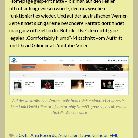
Homepage gesperrt hatte – bis man auf den Fehler
offenbar hingewiesen wurde, denn inzwischen
funktioniert es wieder. Und auf der australischen Warner-
Seite findet sich gar eine besondere Rarität: dort findet
man ganz offiziell in der Rubrik „Live“ den nicht ganz
legalen „Comfortably Numb“-Mitschnitt vom Auftritt
mit David Gilmour als Youtube-Video.
Auf der australischen Warner-Seite findet sich erstaunlicherweise das
Duett mit David Gilmour („Comfortably Numb“), ganz so, als ob es eine
offizielle Version wäre.
50wfs
,
Anti Records
,
Australien
,
David Gilmour
,
EMI
,