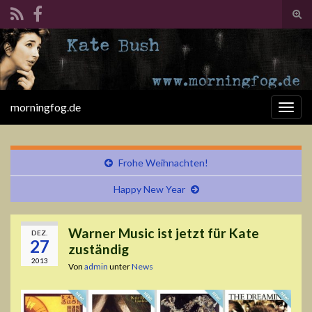
Suc
ums
Search for:
morningfog.de
Navi
umsc
Frohe Weihnachten!
Happy New Year
Warner Music ist jetzt für Kate
DEZ.
27
zuständig
2013
Von
admin
unter
News