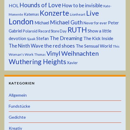
Hounds of Love
HOL
How to be invisible
Kate-
Konzerte
Live
Katemas
Lionheart
Momente
London
Michael Guth
Michael
Peter
Never for ever
RUTH
Show a little
Gabriel
Polaroid
Record Store Day
The Dreaming
devotion
The Kick Inside
Stefan
Sjaak
the red shoes
The Ninth Wave
The Sensual World
This
Weihnachten
Vinyl
Woman's Work
Thomas
Wuthering Heights
Xavier
KATEGORIEN
Allgemein
Fundstücke
Gedichte
Kreativ