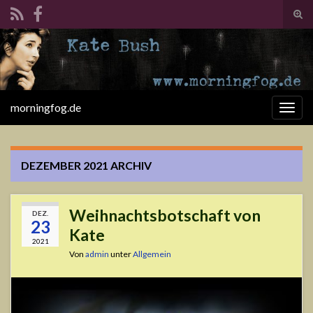
Suc
ums
Search for:
morningfog.de
Navi
umsc
DEZEMBER 2021
ARCHIV
Weihnachtsbotschaft von
DEZ.
23
Kate
2021
Von
admin
unter
Allgemein