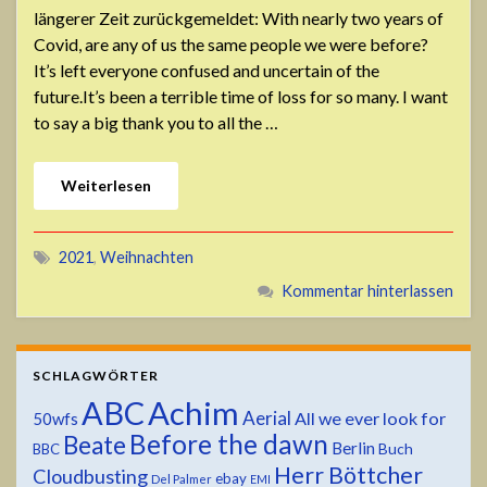
längerer Zeit zurückgemeldet: With nearly two years of
Covid, are any of us the same people we were before?
It’s left everyone confused and uncertain of the
future.It’s been a terrible time of loss for so many. I want
to say a big thank you to all the …
Weiterlesen
2021
,
Weihnachten
Kommentar hinterlassen
SCHLAGWÖRTER
ABC
Achim
Aerial
All we ever look for
50wfs
Before the dawn
Beate
Berlin
Buch
BBC
Herr Böttcher
Cloudbusting
ebay
Del Palmer
EMI