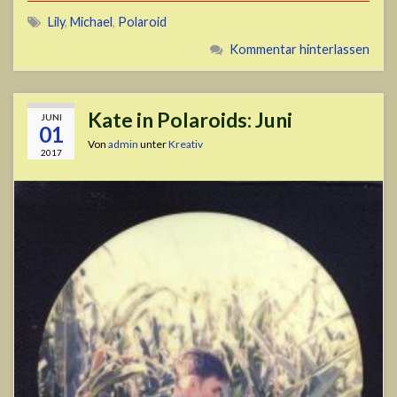
Lily
,
Michael
,
Polaroid
Kommentar hinterlassen
Kate in Polaroids: Juni
JUNI
01
Von
admin
unter
Kreativ
2017