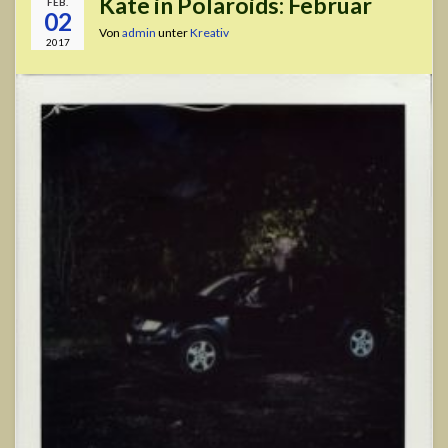
Kate in Polaroids: Februar
FEB.
02
Von
admin
unter
Kreativ
2017