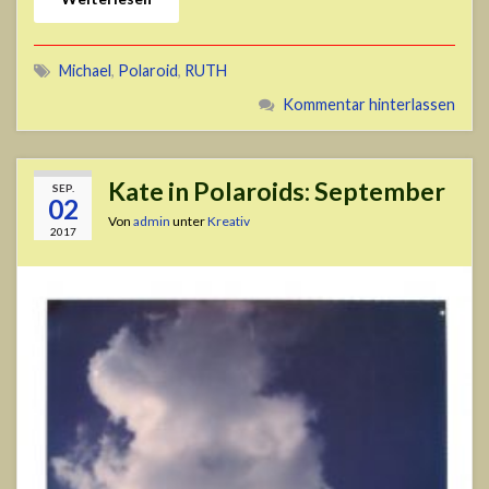
Michael
,
Polaroid
,
RUTH
Kommentar hinterlassen
Kate in Polaroids: September
SEP.
02
Von
admin
unter
Kreativ
2017