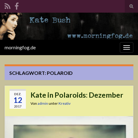
Suc
ums
Search for:
morningfog.de
Navi
umsc
SCHLAGWORT:
POLAROID
Kate in Polaroids: Dezember
DEZ.
12
Von
admin
unter
Kreativ
2017