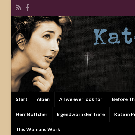
Start
Alben
All we ever look for
Before T
Herr Böttcher
Irgendwo in der Tiefe
Kate in P
This Womans Work