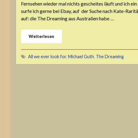
Fernsehen wieder mal nichts gescheites läuft und ich ein
surfe ich gerne bei Ebay, auf der Suche nach Kate-Raritäte
auf: die The Dreaming aus Australien habe …
Weiterlesen
All we ever look for
,
Michael Guth
,
The Dreaming