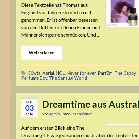
Diese Textzeile hat Thomas aus
England vor Jahren ziemlich ernst
genommen. Er ist offenbar besessen
von den Düften, mit denen Frauen und
Männer sich gerne schmücken. Und …
Weiterlesen
50wfs
,
Aerial
,
HOL
,
Never for ever
,
Parfüm
,
The Candy
Perfume Boy
,
The Sensual World
Dreamtime aus Austra
SEP.
03
Von
admin
unter
Rezensionen
2016
Auf dem ersten Blick eine The
Dreaming-LP wie jede andere auch, aber der Teufel stec