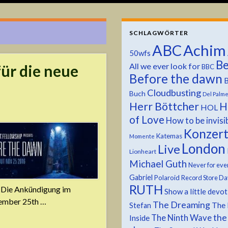
SCHLAGWÖRTER
ABC
Achim
50wfs
Be
All we ever look for
für die neue
BBC
Before the dawn
B
Cloudbusting
Buch
Del Palm
Herr Böttcher
H
HOL
of Love
How to be invisi
Konzer
Katemas
Momente
London
Live
Lionheart
Michael Guth
Never for eve
Gabriel
Polaroid
Record Store Da
RUTH
. Die Ankündigung im
Show a little devo
vember 25th …
The Dreaming
The 
Stefan
the
The Ninth Wave
Inside