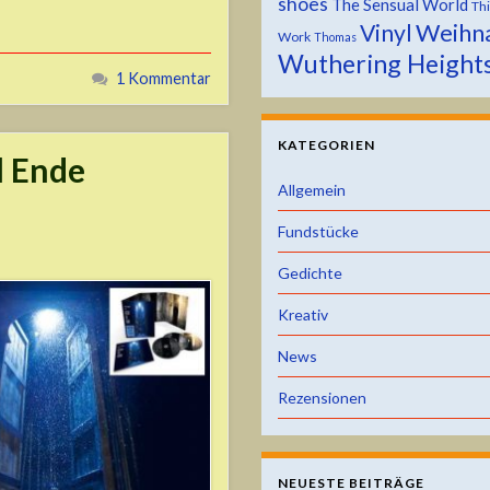
shoes
The Sensual World
Th
Weihn
Vinyl
Work
Thomas
Wuthering Height
1 Kommentar
KATEGORIEN
l Ende
Allgemein
Fundstücke
Gedichte
Kreativ
News
Rezensionen
NEUESTE BEITRÄGE