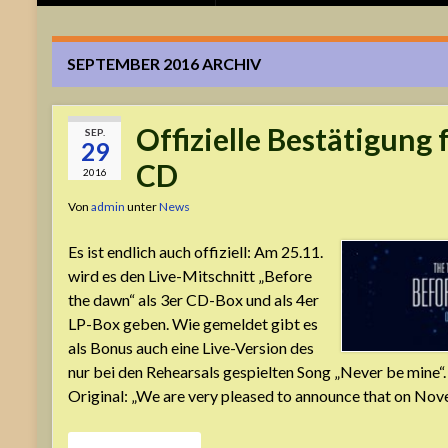
SEPTEMBER 2016
ARCHIV
Offizielle Bestätigung 
SEP.
29
CD
2016
Von
admin
unter
News
Es ist endlich auch offiziell: Am 25.11.
wird es den Live-Mitschnitt „Before
the dawn“ als 3er CD-Box und als 4er
LP-Box geben. Wie gemeldet gibt es
als Bonus auch eine Live-Version des
nur bei den Rehearsals gespielten Song „Never be mine“
Original: „We are very pleased to announce that on No