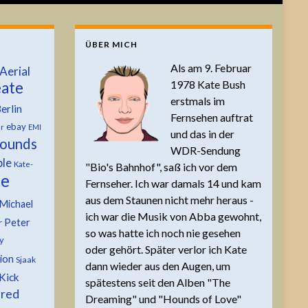
ÜBER MICH
Als am 9. Februar
Aerial
1978 Kate Bush
ate
erstmals im
erlin
Fernsehen auftrat
ebay
er
EMI
und das in der
ounds
WDR-Sendung
ble
Kate-
"Bio's Bahnhof", saß ich vor dem
te
Fernseher. Ich war damals 14 und kam
aus dem Staunen nicht mehr heraus -
Michael
ich war die Musik von Abba gewohnt,
Peter
r
so was hatte ich noch nie gesehen
y
oder gehört. Später verlor ich Kate
tion
Sjaak
dann wieder aus den Augen, um
Kick
spätestens seit den Alben "The
 red
Dreaming" und "Hounds of Love"