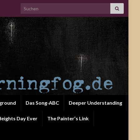
Search for:
ground
Das Song-ABC
Deeper Understanding
eights Day Ever
The Painter’s Link