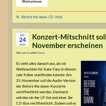
Weiterlesen
Before the dawn
,
CD
,
Vinyl
Konzert-Mitschnitt sol
SEP.
24
November erscheinen
2016
Von
admin
unter
News
Es sieht alles danach aus, als ob
Weihnachten für Kate-Fans in diesem
Jahr früher stattfinden könnte: Am
25. November soll die Audio-Version
der Before the dawn-Konzerte
veröffentlicht werden. Demnach
würden ein 4er LP-Set und einer 3er
CD-Box veröffentlicht. Zudem soll es