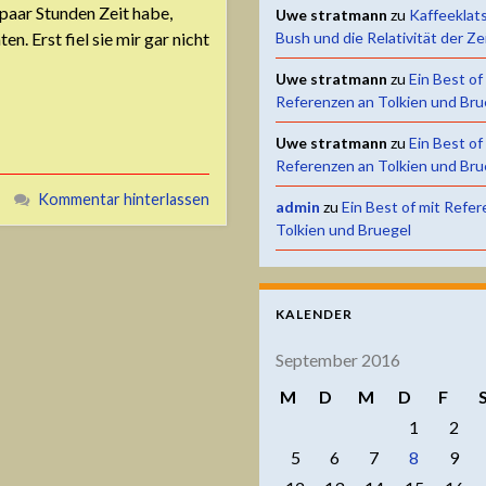
 paar Stunden Zeit habe,
Uwe stratmann
zu
Kaffeeklat
n. Erst fiel sie mir gar nicht
Bush und die Relativität der Ze
Uwe stratmann
zu
Ein Best of
Referenzen an Tolkien und Bru
Uwe stratmann
zu
Ein Best of
Referenzen an Tolkien und Bru
Kommentar hinterlassen
admin
zu
Ein Best of mit Refe
Tolkien und Bruegel
KALENDER
September 2016
M
D
M
D
F
1
2
5
6
7
8
9