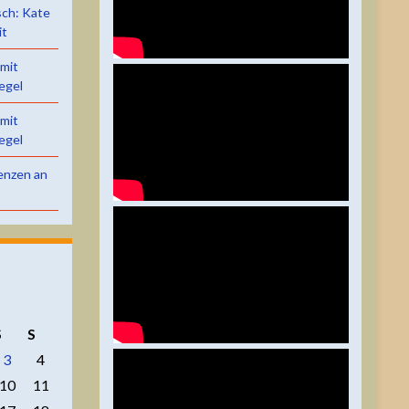
sch: Kate
it
 mit
egel
 mit
egel
renzen an
S
S
3
4
10
11