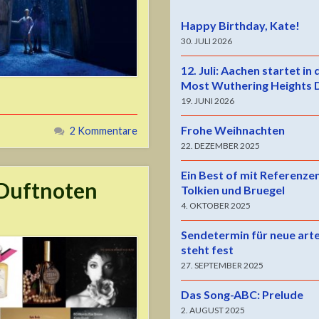
Happy Birthday, Kate!
30. JULI 2026
12. Juli: Aachen startet in
Most Wuthering Heights 
19. JUNI 2026
Frohe Weihnachten
2 Kommentare
22. DEZEMBER 2025
Ein Best of mit Referenze
 Duftnoten
Tolkien und Bruegel
4. OKTOBER 2025
Sendetermin für neue art
steht fest
27. SEPTEMBER 2025
Das Song-ABC: Prelude
2. AUGUST 2025