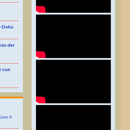
e-Doku
ten der
t von
Goes A