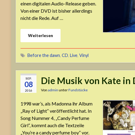
einen digitalen Audio-Release geben.
Von einer DVD ist bisher allerdings
nicht die Rede. Auf …
Weiterlesen
Before the dawn
,
CD
,
Live
,
Vinyl
Die Musik von Kate in
SEP.
08
Von
admin
unter
Fundstücke
2016
1998 war’s, als Madonna ihr Album
„Ray of Light“ veröffentlicht hat. In
Song Nummer 4, „Candy Perfume
Girl“, kommt auch die Textzeile
„You’re a candy perfume boy“ vor.