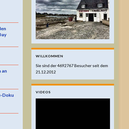
 den
Day
WILLKOMMEN
Sie sind der
4692767
Besucher seit dem
n an
21.12.2012
VIDEOS
e-Doku