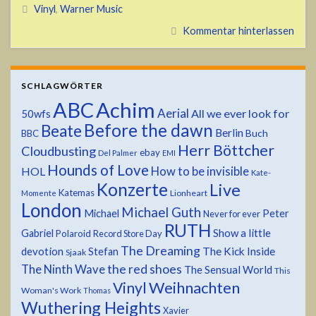
Vinyl
,
Warner Music
Kommentar hinterlassen
SCHLAGWÖRTER
ABC
Achim
Aerial
All we ever look for
50wfs
Before the dawn
Beate
Berlin
Buch
BBC
Herr Böttcher
Cloudbusting
ebay
Del Palmer
EMI
Hounds of Love
HOL
How to be invisible
Kate-
Konzerte
Live
Katemas
Lionheart
Momente
London
Michael Guth
Michael
Peter
Never for ever
RUTH
Show a little
Gabriel
Polaroid
Record Store Day
The Dreaming
devotion
The Kick Inside
Stefan
Sjaak
the red shoes
The Ninth Wave
The Sensual World
This
Weihnachten
Vinyl
Woman's Work
Thomas
Wuthering Heights
Xavier