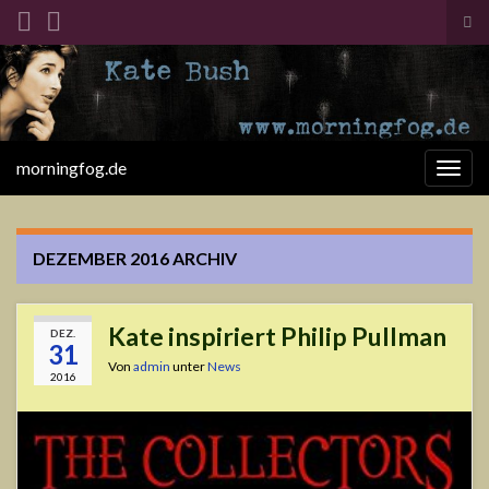
Suc
ums
Search for:
morningfog.de
Navi
umsc
DEZEMBER 2016
ARCHIV
Kate inspiriert Philip Pullman
DEZ.
31
Von
admin
unter
News
2016