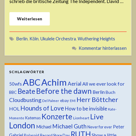
schrieb die britische Zeitung The Independent. David …
Weiterlesen
Berlin
,
Köln
,
Ukulele Orchestra
,
Wuthering Heights
Kommentar hinterlassen
SCHLAGWÖRTER
ABC
Achim
Aerial
All we ever look for
50wfs
Before the dawn
Beate
Berlin
Buch
BBC
Herr Böttcher
Cloudbusting
ebay
Del Palmer
EMI
Hounds of Love
HOL
How to be invisible
Kate-
Konzerte
Live
Katemas
Lionheart
Momente
London
Michael Guth
Michael
Peter
Never for ever
RUTH
Show a little
Gabriel
Polaroid
Record Store Day