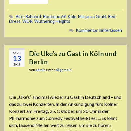
Bio's Bahnhof
,
Boutique 69
,
Köln
,
Marjanca Gruhl
,
Red
Dress
,
WDR
,
Wuthering Heights
Kommentar hinterlassen
Die Uke’s zu Gast in Köln und
OKT.
13
Berlin
2013
Von
admin
unter
Allgemein
Die „Uke’s“ sind mal wieder zu Gast in Deutschland – und
das zu zwei Konzerten. In der Ankündigung fürs Kölner
Konzert am Freitag, 25. Oktober, um 20 Uhr in der
Philharmonie zum Comedy Festival heißt es: „»Es lohnt
sich, tausend Meilen weit zu reisen, um sie zu hören«,