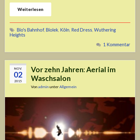
Weiterlesen
Bio's Bahnhof
,
Biolek
,
Köln
,
Red Dress
,
Wuthering
Heights
1 Kommentar
Vor zehn Jahren: Aerial im
NOV.
02
Waschsalon
2015
Von
admin
unter
Allgemein