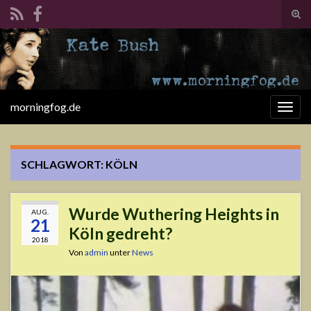
Suc
ums
Search for:
morningfog.de
Navi
umsc
SCHLAGWORT:
KÖLN
Wurde Wuthering Heights in
AUG.
21
Köln gedreht?
2018
Von
admin
unter
News