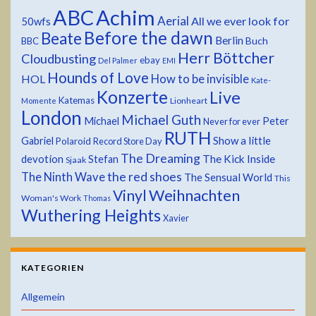
ABC
Achim
Aerial
All we ever look for
50wfs
Before the dawn
Beate
Berlin
Buch
BBC
Herr Böttcher
Cloudbusting
ebay
Del Palmer
EMI
Hounds of Love
HOL
How to be invisible
Kate-
Konzerte
Live
Katemas
Lionheart
Momente
London
Michael Guth
Michael
Peter
Never for ever
RUTH
Show a little
Gabriel
Polaroid
Record Store Day
The Dreaming
devotion
The Kick Inside
Stefan
Sjaak
the red shoes
The Ninth Wave
The Sensual World
This
Weihnachten
Vinyl
Woman's Work
Thomas
Wuthering Heights
Xavier
KATEGORIEN
Allgemein