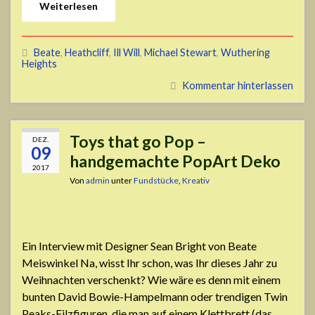
Weiterlesen
Beate
,
Heathcliff
,
Ill Will
,
Michael Stewart
,
Wuthering
Heights
Kommentar hinterlassen
Toys that go Pop –
DEZ.
09
handgemachte PopArt Deko
2017
Von
admin
unter
Fundstücke
,
Kreativ
Ein Interview mit Designer Sean Bright von Beate
Meiswinkel Na, wisst Ihr schon, was Ihr dieses Jahr zu
Weihnachten verschenkt? Wie wäre es denn mit einem
bunten David Bowie-Hampelmann oder trendigen Twin
Peaks-Filzfiguren, die man auf einem Klettbrett (das