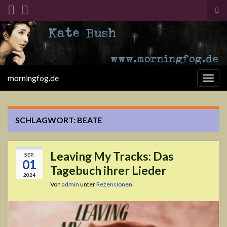
Suc
ums
Search for:
morningfog.de
Navi
umsc
SCHLAGWORT:
BEATE
Leaving My Tracks: Das
SEP.
01
Tagebuch ihrer Lieder
2024
Von
admin
unter
Rezensionen