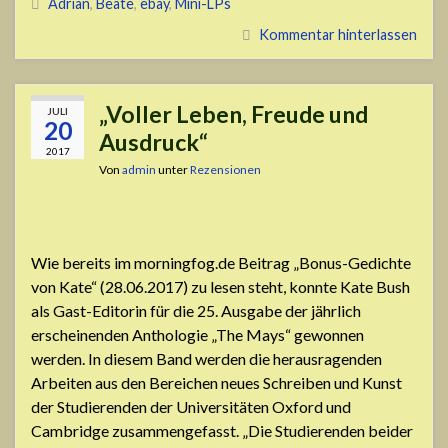
Adrian
,
Beate
,
ebay
,
Mini-LPs
Kommentar hinterlassen
„Voller Leben, Freude und
JULI
20
Ausdruck“
2017
Von
admin
unter
Rezensionen
Wie bereits im morningfog.de Beitrag „Bonus-Gedichte
von Kate“ (28.06.2017) zu lesen steht, konnte Kate Bush
als Gast-Editorin für die 25. Ausgabe der jährlich
erscheinenden Anthologie „The Mays“ gewonnen
werden. In diesem Band werden die herausragenden
Arbeiten aus den Bereichen neues Schreiben und Kunst
der Studierenden der Universitäten Oxford und
Cambridge zusammengefasst. „Die Studierenden beider