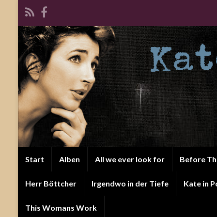
Start
Alben
All we ever look for
Before T
Herr Böttcher
Irgendwo in der Tiefe
Kate in P
This Womans Work