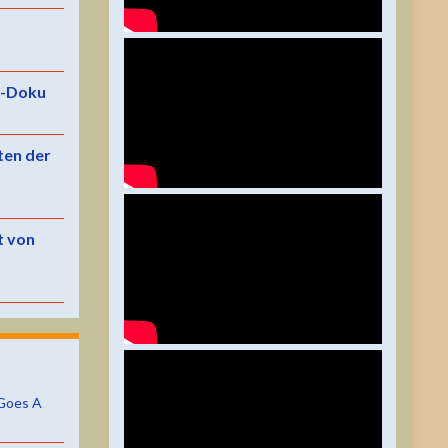
e-Doku
ten der
t von
Goes A