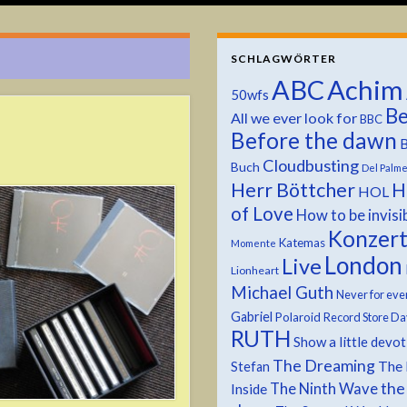
SCHLAGWÖRTER
ABC
Achim
50wfs
Be
All we ever look for
BBC
Before the dawn
B
Cloudbusting
Buch
Del Palm
Herr Böttcher
H
HOL
of Love
How to be invisi
Konzer
Katemas
Momente
London
Live
Lionheart
Michael Guth
Never for eve
Gabriel
Polaroid
Record Store Da
RUTH
Show a little devo
The Dreaming
The 
Stefan
the
The Ninth Wave
Inside