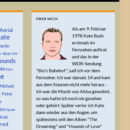
ÜBER MICH
Als am 9. Februar
Aerial
1978 Kate Bush
ate
erstmals im
erlin
Fernsehen auftrat
ebay
er
EMI
und das in der
ounds
WDR-Sendung
ble
Kate-
"Bio's Bahnhof", saß ich vor dem
te
Fernseher. Ich war damals 14 und kam
aus dem Staunen nicht mehr heraus -
Michael
ich war die Musik von Abba gewohnt,
Peter
r
so was hatte ich noch nie gesehen
y
oder gehört. Später verlor ich Kate
tion
Sjaak
dann wieder aus den Augen, um
Kick
spätestens seit den Alben "The
 red
Dreaming" und "Hounds of Love"