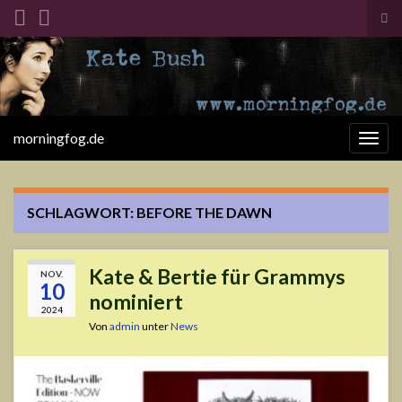
Suc
ums
Search for:
morningfog.de
Navi
umsc
SCHLAGWORT:
BEFORE THE DAWN
Kate & Bertie für Grammys
NOV.
10
nominiert
2024
Von
admin
unter
News