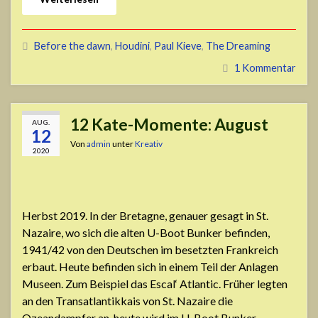
Before the dawn
,
Houdini
,
Paul Kieve
,
The Dreaming
1 Kommentar
12 Kate-Momente: August
AUG.
12
Von
admin
unter
Kreativ
2020
Herbst 2019. In der Bretagne, genauer gesagt in St.
Nazaire, wo sich die alten U-Boot Bunker befinden,
1941/42 von den Deutschen im besetzten Frankreich
erbaut. Heute befinden sich in einem Teil der Anlagen
Museen. Zum Beispiel das Escal‘ Atlantic. Früher legten
an den Transatlantikkais von St. Nazaire die
Ozeandampfer an, heute wird im U-Boot Bunker …