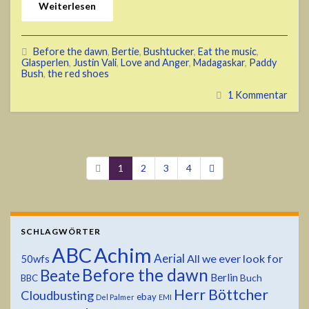
Weiterlesen
Before the dawn
,
Bertie
,
Bushtucker
,
Eat the music
,
Glasperlen
,
Justin Vali
,
Love and Anger
,
Madagaskar
,
Paddy
Bush
,
the red shoes
1 Kommentar
1
2
3
4
SCHLAGWÖRTER
ABC
Achim
Aerial
All we ever look for
50wfs
Before the dawn
Beate
Berlin
Buch
BBC
Herr Böttcher
Cloudbusting
ebay
Del Palmer
EMI