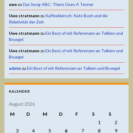
uwe
zu
Das Song-ABC: There Goes A Tenner
Uwe stratmann
zu
Kaffeeklatsch: Kate Bush und die
Relativität der Zeit
Uwe stratmann
zu
Ein Best of mit Referenzen an Tolkien und
Bruegel
Uwe stratmann
zu
Ein Best of mit Referenzen an Tolkien und
Bruegel
admin
zu
Ein Best of mit Referenzen an Tolkien und Bruegel
KALENDER
August 2026
M
D
M
D
F
S
S
1
2
3
4
5
6
7
8
9