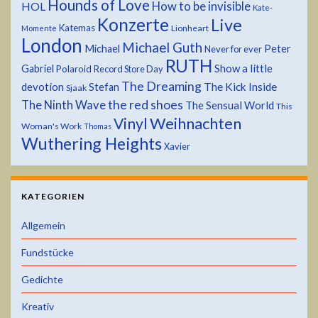
Hounds of Love
HOL
How to be invisible
Kate-
Konzerte
Live
Katemas
Lionheart
Momente
London
Michael Guth
Michael
Peter
Never for ever
RUTH
Show a little
Gabriel
Polaroid
Record Store Day
The Dreaming
devotion
The Kick Inside
Stefan
Sjaak
the red shoes
The Ninth Wave
The Sensual World
This
Weihnachten
Vinyl
Woman's Work
Thomas
Wuthering Heights
Xavier
KATEGORIEN
Allgemein
Fundstücke
Gedichte
Kreativ