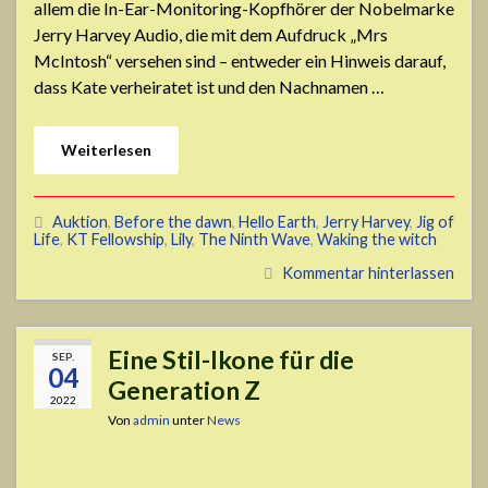
allem die In-Ear-Monitoring-Kopfhörer der Nobelmarke
Jerry Harvey Audio, die mit dem Aufdruck „Mrs
McIntosh“ versehen sind – entweder ein Hinweis darauf,
dass Kate verheiratet ist und den Nachnamen …
Weiterlesen
Auktion
,
Before the dawn
,
Hello Earth
,
Jerry Harvey
,
Jig of
Life
,
KT Fellowship
,
Lily
,
The Ninth Wave
,
Waking the witch
Kommentar hinterlassen
Eine Stil-Ikone für die
SEP.
04
Generation Z
2022
Von
admin
unter
News