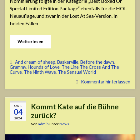
Nominierung folgte in der Kategorie „Best Boxed Or
Special Limited Edition Package“ ebenfalls für die HOL-
Neuauflage, und zwar in der Lost At Sea-Version. In
beiden Fällen …
Weiterlesen
And dream of sheep
,
Baskerville
,
Before the dawn
,
Grammy
,
Hounds of Love
,
The Line The Cross And The
Curve
,
The Ninth Wave
,
The Sensual World
Kommentar hinterlassen
Kommt Kate auf die Bühne
OKT.
04
zurück?
2024
Von
admin
unter
News