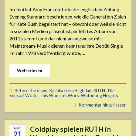
Im Juni hat Amy Francombe in der englischen Zeitung
Evening Standard beschrieben, wie die Generation Z sich
für Kate Bush begeistert hat – obwohl oder weil sie nicht
in sozialen Medien präsent ist, ihr letztes Album von
2011 stammt (und das nicht ansatzweise mit
Mainstream-Musik dienen kann) und ihre Debüt-Single
im Jahr 1978 veröffentlicht wurde, …
Weiterlesen
Before the dawn
,
Kashka from Baghdad
,
RUTH
,
The
Sensual World
,
This Woman's Work
,
Wuthering Heights
Kommentar hinterlassen
Coldplay spielen RUTH in
AUG.
21