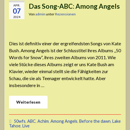
Das Song-ABC: Among Angels
APR.
07
Von
admin
unter
Rezensionen
2024
Dies ist definitiv einer der ergreifendsten Songs von Kate
Bush. Among Angels ist der Schlusstitel ihres Albums „50
Words for Snow“, ihres zweiten Albums von 2011. Wie
viele Stücke dieses Albums zeigt er uns Kate Bush am
Klavier, wieder einmal stellt sie die Fähigkeiten zur
Schau, die sie als Teenager entwickelt hatte. Aber
insbesondere in …
Weiterlesen
50wfs
,
ABC
,
Achim
,
Among Angels
,
Before the dawn
,
Lake
Tahoe
,
Live