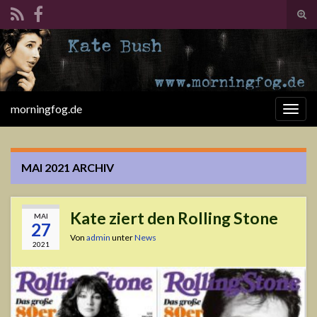
Suc
ums
Search for:
morningfog.de
Navi
umsc
MAI 2021
ARCHIV
Kate ziert den Rolling Stone
MAI
27
Von
admin
unter
News
2021