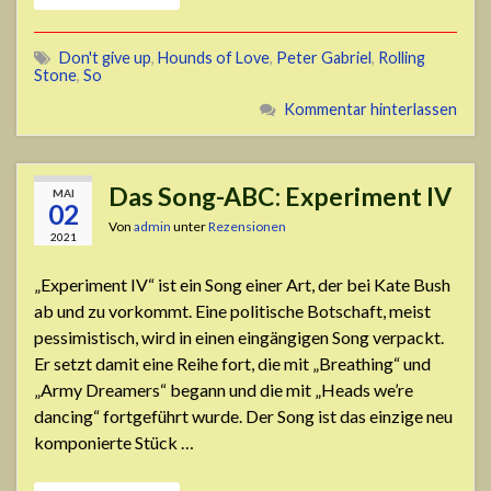
Don't give up
,
Hounds of Love
,
Peter Gabriel
,
Rolling
Stone
,
So
Kommentar hinterlassen
Das Song-ABC: Experiment IV
MAI
02
Von
admin
unter
Rezensionen
2021
„Experiment IV“ ist ein Song einer Art, der bei Kate Bush
ab und zu vorkommt. Eine politische Botschaft, meist
pessimistisch, wird in einen eingängigen Song verpackt.
Er setzt damit eine Reihe fort, die mit „Breathing“ und
„Army Dreamers“ begann und die mit „Heads we’re
dancing“ fortgeführt wurde. Der Song ist das einzige neu
komponierte Stück …