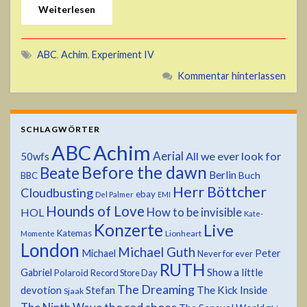
Weiterlesen
ABC
,
Achim
,
Experiment IV
Kommentar hinterlassen
SCHLAGWÖRTER
ABC
Achim
Aerial
All we ever look for
50wfs
Before the dawn
Beate
Berlin
Buch
BBC
Herr Böttcher
Cloudbusting
ebay
Del Palmer
EMI
Hounds of Love
HOL
How to be invisible
Kate-
Konzerte
Live
Katemas
Lionheart
Momente
London
Michael Guth
Michael
Peter
Never for ever
RUTH
Show a little
Gabriel
Polaroid
Record Store Day
The Dreaming
devotion
The Kick Inside
Stefan
Sjaak