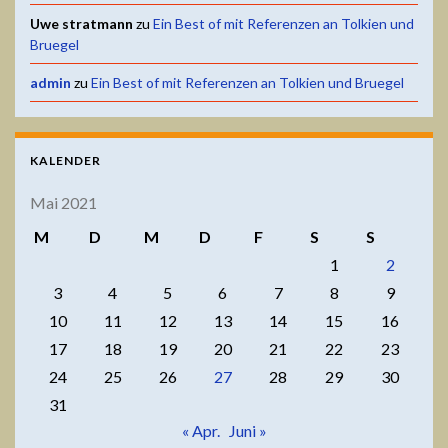
Uwe stratmann
zu
Ein Best of mit Referenzen an Tolkien und
Bruegel
admin
zu
Ein Best of mit Referenzen an Tolkien und Bruegel
KALENDER
Mai 2021
M
D
M
D
F
S
S
1
2
3
4
5
6
7
8
9
10
11
12
13
14
15
16
17
18
19
20
21
22
23
24
25
26
27
28
29
30
31
« Apr.
Juni »