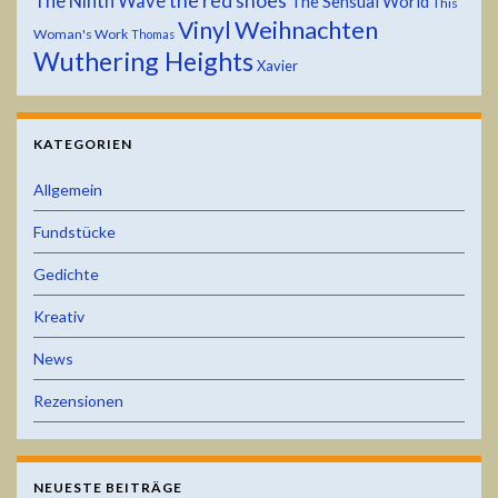
the red shoes
The Ninth Wave
The Sensual World
This
Weihnachten
Vinyl
Woman's Work
Thomas
Wuthering Heights
Xavier
KATEGORIEN
Allgemein
Fundstücke
Gedichte
Kreativ
News
Rezensionen
NEUESTE BEITRÄGE