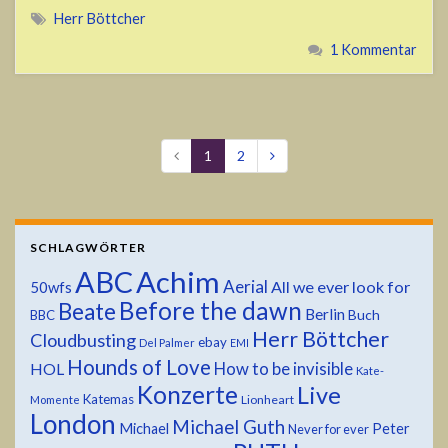
Herr Böttcher
1 Kommentar
1
2
SCHLAGWÖRTER
ABC
Achim
Aerial
All we ever look for
50wfs
Before the dawn
Beate
Berlin
Buch
BBC
Herr Böttcher
Cloudbusting
ebay
Del Palmer
EMI
Hounds of Love
HOL
How to be invisible
Kate-
Konzerte
Live
Katemas
Lionheart
Momente
London
Michael Guth
Michael
Peter
Never for ever