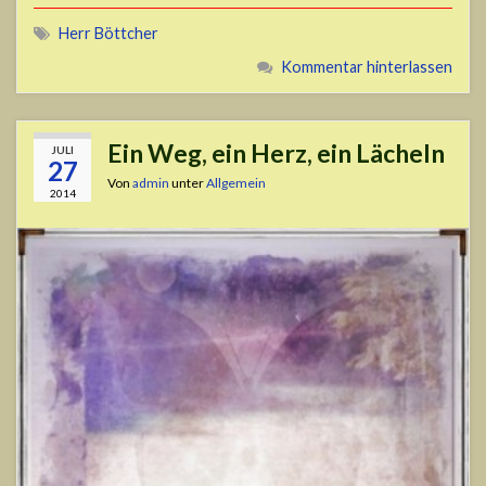
Herr Böttcher
Kommentar hinterlassen
Ein Weg, ein Herz, ein Lächeln
JULI
27
Von
admin
unter
Allgemein
2014