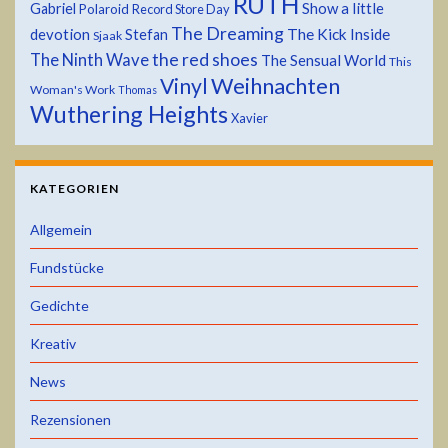
RUTH
Show a little
Gabriel
Polaroid
Record Store Day
The Dreaming
devotion
The Kick Inside
Stefan
Sjaak
the red shoes
The Ninth Wave
The Sensual World
This
Weihnachten
Vinyl
Woman's Work
Thomas
Wuthering Heights
Xavier
KATEGORIEN
Allgemein
Fundstücke
Gedichte
Kreativ
News
Rezensionen