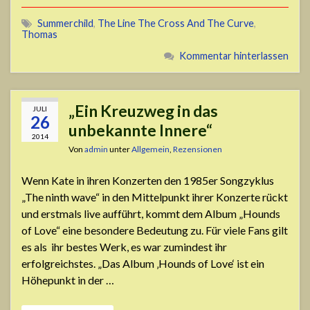
Summerchild
,
The Line The Cross And The Curve
,
Thomas
Kommentar hinterlassen
„Ein Kreuzweg in das
JULI
26
unbekannte Innere“
2014
Von
admin
unter
Allgemein
,
Rezensionen
Wenn Kate in ihren Konzerten den 1985er Songzyklus
„The ninth wave“ in den Mittelpunkt ihrer Konzerte rückt
und erstmals live aufführt, kommt dem Album „Hounds
of Love“ eine besondere Bedeutung zu. Für viele Fans gilt
es als ihr bestes Werk, es war zumindest ihr
erfolgreichstes. „Das Album ‚Hounds of Love‘ ist ein
Höhepunkt in der …