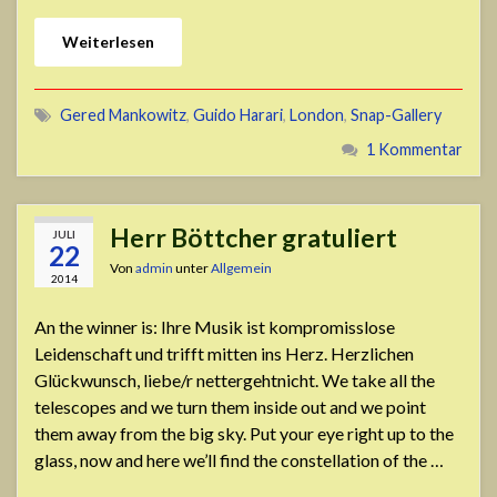
Weiterlesen
Gered Mankowitz
,
Guido Harari
,
London
,
Snap-Gallery
1 Kommentar
Herr Böttcher gratuliert
JULI
22
Von
admin
unter
Allgemein
2014
An the winner is: Ihre Musik ist kompromisslose
Leidenschaft und trifft mitten ins Herz. Herzlichen
Glückwunsch, liebe/r nettergehtnicht. We take all the
telescopes and we turn them inside out and we point
them away from the big sky. Put your eye right up to the
glass, now and here we’ll find the constellation of the …