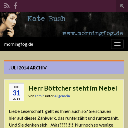
Suc
ums
Search for:
morningfog.de
Navi
umsc
JULI 2014
ARCHIV
Herr Böttcher steht im Nebel
JULI
31
Von
admin
unter
Allgemein
2014
Liebe Leserschaft, geht es Ihnen auch so? Sie schauen
hier auf dieses Zählwerk, das runterzählt und runterzählt.
Und Sie denken sich: „Was????!!!! Nur noch so wenige