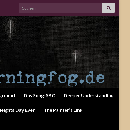
Search for:
ground
Das Song-ABC
Deeper Understanding
eights Day Ever
The Painter’s Link