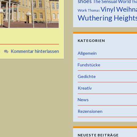
shoes
The Sensual World
Th
Weihn
Vinyl
Work
Thomas
Wuthering Height
KATEGORIEN
H
Kommentar hinterlassen
Allgemein
Fundstücke
Gedichte
Kreativ
News
Rezensionen
NEUESTE BEITRÄGE