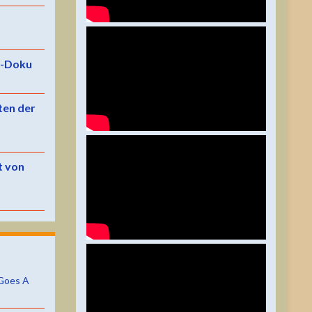
e-Doku
ten der
t von
Goes A