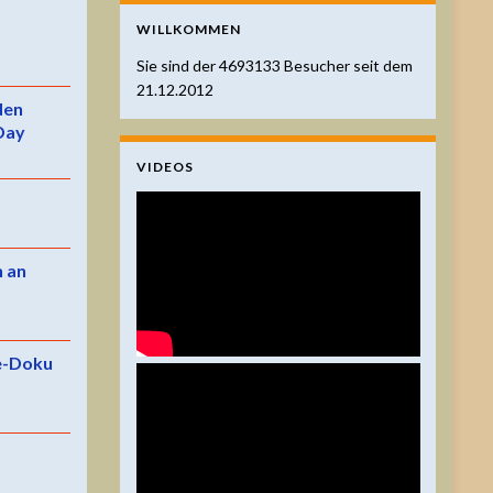
WILLKOMMEN
Sie sind der
4693133
Besucher seit dem
21.12.2012
 den
Day
VIDEOS
n an
e-Doku