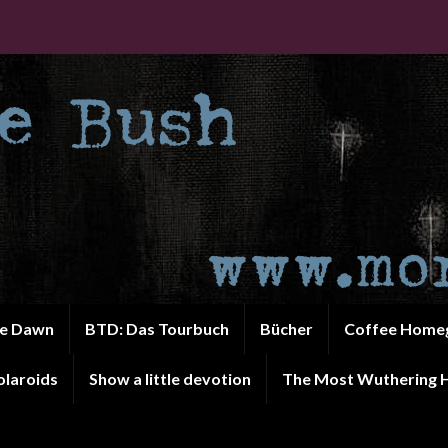
he Dawn
BTD: Das Tourbuch
Bücher
Coffee Home
olaroids
Show a little devotion
The Most Wuthering H