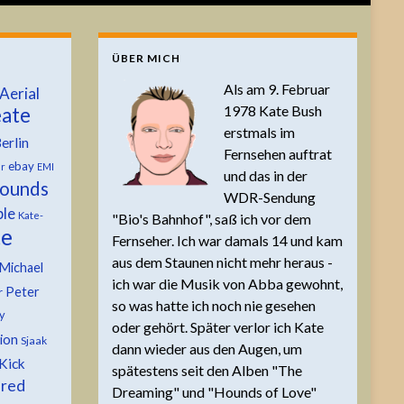
ÜBER MICH
Als am 9. Februar
Aerial
1978 Kate Bush
ate
erstmals im
erlin
Fernsehen auftrat
ebay
er
EMI
und das in der
ounds
WDR-Sendung
ble
Kate-
"Bio's Bahnhof", saß ich vor dem
te
Fernseher. Ich war damals 14 und kam
aus dem Staunen nicht mehr heraus -
Michael
ich war die Musik von Abba gewohnt,
Peter
r
so was hatte ich noch nie gesehen
y
oder gehört. Später verlor ich Kate
tion
Sjaak
dann wieder aus den Augen, um
Kick
spätestens seit den Alben "The
 red
Dreaming" und "Hounds of Love"