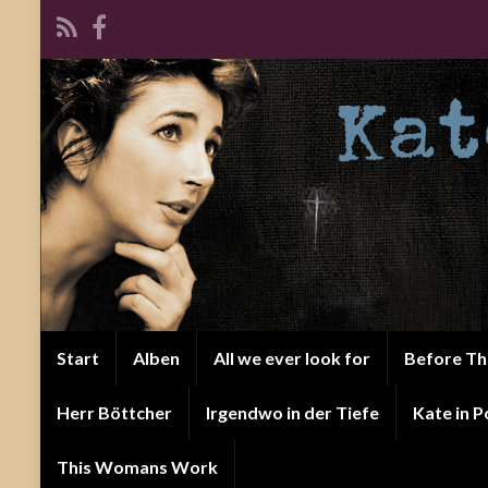
Start
Alben
All we ever look for
Before T
Herr Böttcher
Irgendwo in der Tiefe
Kate in P
This Womans Work