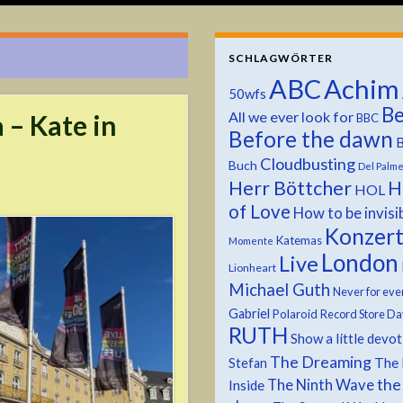
SCHLAGWÖRTER
ABC
Achim
50wfs
Be
All we ever look for
 – Kate in
BBC
Before the dawn
B
Cloudbusting
Buch
Del Palm
Herr Böttcher
H
HOL
of Love
How to be invisi
Konzer
Katemas
Momente
London
Live
Lionheart
Michael Guth
Never for eve
Gabriel
Polaroid
Record Store Da
RUTH
Show a little devo
The Dreaming
The 
Stefan
the
The Ninth Wave
Inside