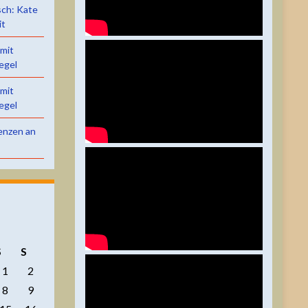
sch: Kate
it
 mit
egel
 mit
egel
renzen an
S
S
1
2
8
9