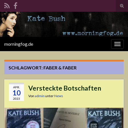
Suc
ums
Search for:
morningfog.de
Navi
umsc
SCHLAGWORT:
FABER & FABER
Versteckte Botschaften
APR.
10
Von
admin
unter
News
2023