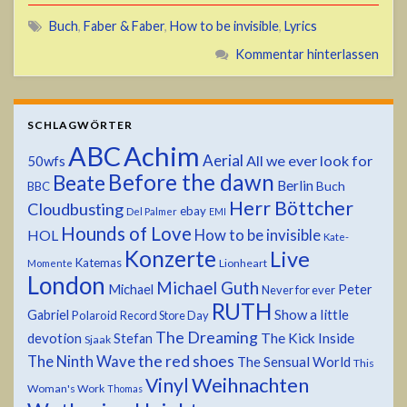
Buch
,
Faber & Faber
,
How to be invisible
,
Lyrics
Kommentar hinterlassen
SCHLAGWÖRTER
ABC
Achim
Aerial
All we ever look for
50wfs
Before the dawn
Beate
Berlin
Buch
BBC
Herr Böttcher
Cloudbusting
ebay
Del Palmer
EMI
Hounds of Love
HOL
How to be invisible
Kate-
Konzerte
Live
Katemas
Lionheart
Momente
London
Michael Guth
Michael
Peter
Never for ever
RUTH
Show a little
Gabriel
Polaroid
Record Store Day
The Dreaming
devotion
The Kick Inside
Stefan
Sjaak
the red shoes
The Ninth Wave
The Sensual World
This
Weihnachten
Vinyl
Woman's Work
Thomas