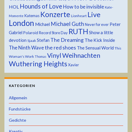
Hounds of Love
HOL
How to be invisible
Kate-
Konzerte
Live
Katemas
Lionheart
Momente
London
Michael Guth
Michael
Peter
Never for ever
RUTH
Show a little
Gabriel
Polaroid
Record Store Day
The Dreaming
devotion
The Kick Inside
Stefan
Sjaak
the red shoes
The Ninth Wave
The Sensual World
This
Weihnachten
Vinyl
Woman's Work
Thomas
Wuthering Heights
Xavier
KATEGORIEN
Allgemein
Fundstücke
Gedichte
Kreativ