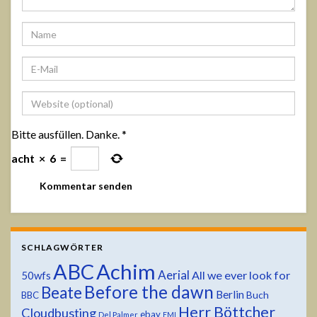
Bitte ausfüllen. Danke.
*
acht
×
6
=
SCHLAGWÖRTER
ABC
Achim
Aerial
All we ever look for
50wfs
Before the dawn
Beate
Berlin
Buch
BBC
Herr Böttcher
Cloudbusting
ebay
Del Palmer
EMI