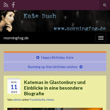
Suc
ums
Search for:
morningfog.de
Navi
umsc
Happy Birthday, Kate
Running up that birthday wishes
Katemas in Glastonbury und
AUG.
11
Einblicke in eine besondere
2024
Biografie
Von
admin
unter
Fundstücke
,
News