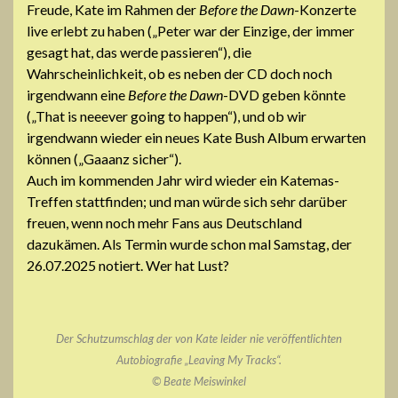
Freude, Kate im Rahmen der
Before the Dawn
-Konzerte
live erlebt zu haben („Peter war der Einzige, der immer
gesagt hat, das werde passieren“), die
Wahrscheinlichkeit, ob es neben der CD doch noch
irgendwann eine
Before the Dawn
-DVD geben könnte
(„That is neeever going to happen“), und ob wir
irgendwann wieder ein neues Kate Bush Album erwarten
können („Gaaanz sicher“).
Auch im kommenden Jahr wird wieder ein Katemas-
Treffen stattfinden; und man würde sich sehr darüber
freuen, wenn noch mehr Fans aus Deutschland
dazukämen. Als Termin wurde schon mal Samstag, der
26.07.2025 notiert. Wer hat Lust?
Der Schutzumschlag der von Kate leider nie veröffentlichten
Autobiografie „Leaving My Tracks“.
© Beate Meiswinkel