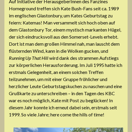
Auf Initiative der HerausgeberInnen des Fanzines
Homeground treffen sich Kate Bush-Fans seit ca. 1989
im englischen Glastonbury, um Kates Geburtstag zu
feiern: Katemas! Man versammelt sich hoch oben auf
dem Glastonbury Tor, einem mystisch markanten Hügel,
der sich eindrucksvoll aus den Somerset-Levels erhebt.
Dort ist man dem großen Himmel nah, man lauscht dem
flüsternden Wind, kann in die Wolken gucken, und
Running Up That Hill
wird dank des strammen Aufstiegs
zur körperlichen Herausforderung. Im Juli 1995 hatte ich
erstmals Gelegenheit, an einem solchen Treffen
teilzunehmen, um mit einer Gruppe fröhlicher und
herzlicher Leute Geburtstagskuchen zu naschen und eine
Grußkarte zu unterschreiben – in den Tagen des KBC
war es noch möglich, Kate mit Post zu beglücken! In
diesem Jahr konnte ich erneut dabei sein, erstmals seit
1999. So viele Jahre; here come the hills of time!