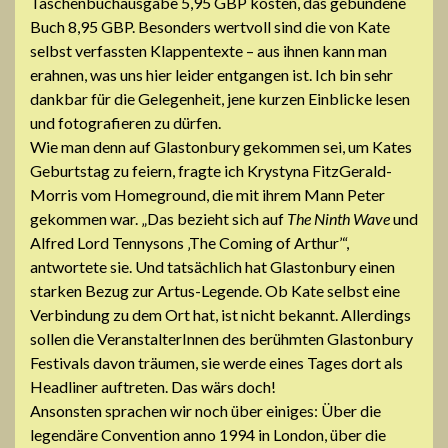
Taschenbuchausgabe 5,95 GBP kosten, das gebundene
Buch 8,95 GBP. Besonders wertvoll sind die von Kate
selbst verfassten Klappentexte – aus ihnen kann man
erahnen, was uns hier leider entgangen ist. Ich bin sehr
dankbar für die Gelegenheit, jene kurzen Einblicke lesen
und fotografieren zu dürfen.
Wie man denn auf Glastonbury gekommen sei, um Kates
Geburtstag zu feiern, fragte ich Krystyna FitzGerald-
Morris vom Homeground, die mit ihrem Mann Peter
gekommen war. „Das bezieht sich auf
The Ninth Wave
und
Alfred Lord Tennysons ‚The Coming of Arthur’“,
antwortete sie. Und tatsächlich hat Glastonbury einen
starken Bezug zur Artus-Legende. Ob Kate selbst eine
Verbindung zu dem Ort hat, ist nicht bekannt. Allerdings
sollen die VeranstalterInnen des berühmten Glastonbury
Festivals davon träumen, sie werde eines Tages dort als
Headliner auftreten. Das wärs doch!
Ansonsten sprachen wir noch über einiges: Über die
legendäre Convention anno 1994 in London, über die