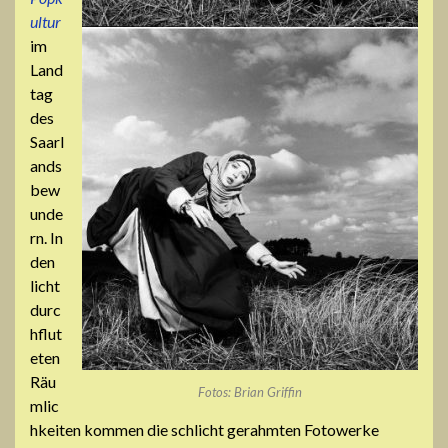
ultur
im
Land
tag
des
Saarl
ands
bew
unde
rn. In
den
licht
durc
hflut
eten
Räu
Fotos: Brian Griffin
mlic
hkeiten kommen die schlicht gerahmten Fotowerke