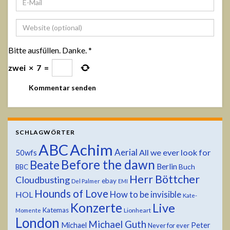
Bitte ausfüllen. Danke.
*
zwei
×
7
=
SCHLAGWÖRTER
ABC
Achim
Aerial
All we ever look for
50wfs
Before the dawn
Beate
Berlin
Buch
BBC
Herr Böttcher
Cloudbusting
ebay
Del Palmer
EMI
Hounds of Love
HOL
How to be invisible
Kate-
Konzerte
Live
Katemas
Lionheart
Momente
London
Michael Guth
Michael
Peter
Never for ever