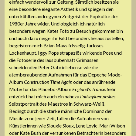
einfach wundervoll zur Geltung. Sämtlich besitzen sie
eine besondere elegante Ästhetik und spiegeln den
unterkühlten androgynen Zeitgeist der Popkultur der
1980er Jahre wider. Und obgleich ich natürlich
besonders wegen Kates Foto zu Besuch gekommen bin
und auch dazu neige, ihr Bild besonders herauszustellen,
begeistern mich Brian Mays frisselig-furioses
Lockenhaupt, Iggy Pops strapaziös wirkende Pose und
die Fotoserie des lausbubenhaft Grimassen
schneidenden Peter Gabriel ebenso wie die
atemberaubenden Aufnahmen für das Depeche Mode-
Album
Construction Time Again
oder das anrührende
Motiv für das Placebo-Album
England’s Trance
. Sehr
entzückt hat mich auch ein nahezu
lindsaykempeskes
Selbstportrait des Maestros in Schwarz-Weiß.
Bedingt durch die starke männliche Dominanz der
Musikszene jener Zeit, fallen die Aufnahmen von
Künstlerinnen wie Siouxie Sioux, Lene Lovic, Mari Wilson
oder Kate Bush der versunkenen Betrachterin besonders