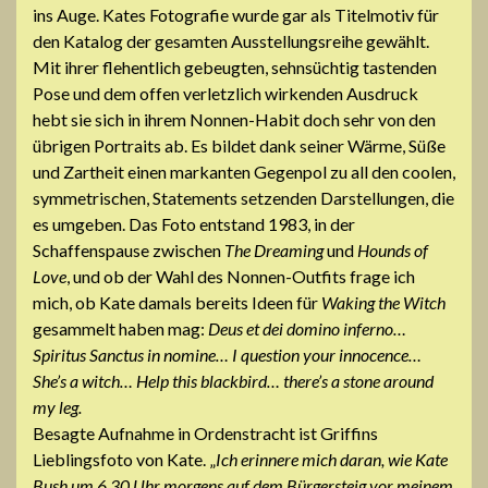
ins Auge. Kates Fotografie wurde gar als Titelmotiv für
den Katalog der gesamten Ausstellungsreihe gewählt.
Mit ihrer flehentlich gebeugten, sehnsüchtig tastenden
Pose und dem offen verletzlich wirkenden Ausdruck
hebt sie sich in ihrem Nonnen-Habit doch sehr von den
übrigen Portraits ab. Es bildet dank seiner Wärme, Süße
und Zartheit einen markanten Gegenpol zu all den coolen,
symmetrischen, Statements setzenden Darstellungen, die
es umgeben. Das Foto entstand 1983, in der
Schaffenspause zwischen
The Dreaming
und
Hounds of
Love
, und ob der Wahl des Nonnen-Outfits frage ich
mich, ob Kate damals bereits Ideen für
Waking the Witch
gesammelt haben mag:
Deus et dei domino inferno…
Spiritus Sanctus in nomine… I question your innocence…
She’s a witch… Help this blackbird… there’s a stone around
my leg.
Besagte Aufnahme in Ordenstracht ist Griffins
Lieblingsfoto von Kate. „
Ich erinnere mich daran, wie Kate
Bush um 6.30 Uhr morgens auf dem Bürgersteig vor meinem