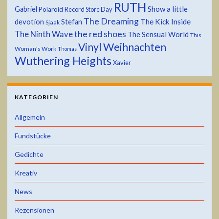
RUTH
Show a little
Gabriel
Polaroid
Record Store Day
The Dreaming
devotion
The Kick Inside
Stefan
Sjaak
the red shoes
The Ninth Wave
The Sensual World
This
Weihnachten
Vinyl
Woman's Work
Thomas
Wuthering Heights
Xavier
KATEGORIEN
Allgemein
Fundstücke
Gedichte
Kreativ
News
Rezensionen