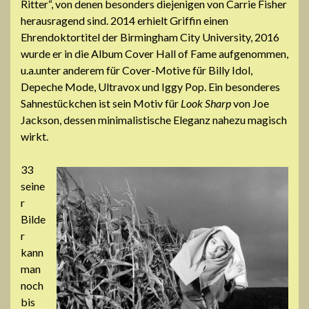
Ritter“, von denen besonders diejenigen von Carrie Fisher
herausragend sind. 2014 erhielt Griffin einen
Ehrendoktortitel der Birmingham City University, 2016
wurde er in die Album Cover Hall of Fame aufgenommen,
u.a.unter anderem für Cover-Motive für Billy Idol,
Depeche Mode, Ultravox und Iggy Pop. Ein besonderes
Sahnestückchen ist sein Motiv für
Look Sharp
von Joe
Jackson, dessen minimalistische Eleganz nahezu magisch
wirkt.
33
seine
r
Bilde
r
kann
man
noch
bis