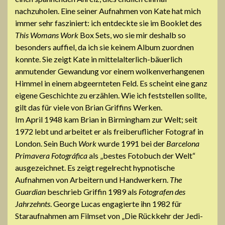
nachzuholen. Eine seiner Aufnahmen von Kate hat mich
immer sehr fasziniert: ich entdeckte sie im Booklet des
This Womans Work
Box Sets, wo sie mir deshalb so
besonders auffiel, da ich sie keinem Album zuordnen
konnte. Sie zeigt Kate in mittelalterlich-bäuerlich
anmutender Gewandung vor einem wolkenverhangenen
Himmel in einem abgeernteten Feld. Es scheint eine ganz
eigene Geschichte zu erzählen. Wie ich feststellen sollte,
gilt das für viele von Brian Griffins Werken.
Im April 1948 kam Brian in Birmingham zur Welt; seit
1972 lebt und arbeitet er als freiberuflicher Fotograf in
London. Sein Buch
Work
wurde 1991 bei der
Barcelona
Primavera Fotográfica
als „bestes Fotobuch der Welt“
ausgezeichnet. Es zeigt regelrecht hypnotische
Aufnahmen von Arbeitern und Handwerkern.
The
Guardian
beschrieb Griffin 1989 als
Fotografen des
Jahrzehnts
. George Lucas engagierte ihn 1982 für
Staraufnahmen am Filmset von „Die Rückkehr der Jedi-