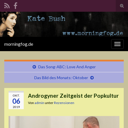
Suc
ums
Search for:
morningfog.de
Navi
umsc
Das Song-ABC: Love And Anger
Das Bild des Monats: Oktober
Androgyner Zeitgeist der Popkultur
OKT.
06
Von
admin
unter
Rezensionen
2019