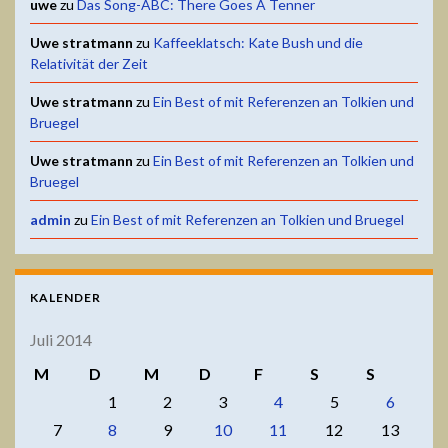
uwe
zu
Das Song-ABC: There Goes A Tenner
Uwe stratmann
zu
Kaffeeklatsch: Kate Bush und die
Relativität der Zeit
Uwe stratmann
zu
Ein Best of mit Referenzen an Tolkien und
Bruegel
Uwe stratmann
zu
Ein Best of mit Referenzen an Tolkien und
Bruegel
admin
zu
Ein Best of mit Referenzen an Tolkien und Bruegel
KALENDER
Juli 2014
M
D
M
D
F
S
S
1
2
3
4
5
6
7
8
9
10
11
12
13