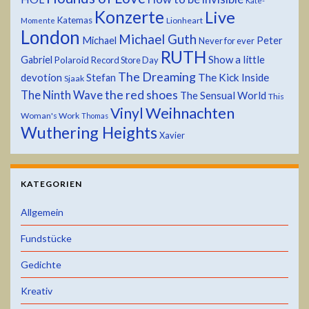
Kate-
Konzerte
Live
Katemas
Lionheart
Momente
London
Michael Guth
Michael
Peter
Never for ever
RUTH
Show a little
Gabriel
Polaroid
Record Store Day
The Dreaming
devotion
The Kick Inside
Stefan
Sjaak
the red shoes
The Ninth Wave
The Sensual World
This
Weihnachten
Vinyl
Woman's Work
Thomas
Wuthering Heights
Xavier
KATEGORIEN
Allgemein
Fundstücke
Gedichte
Kreativ