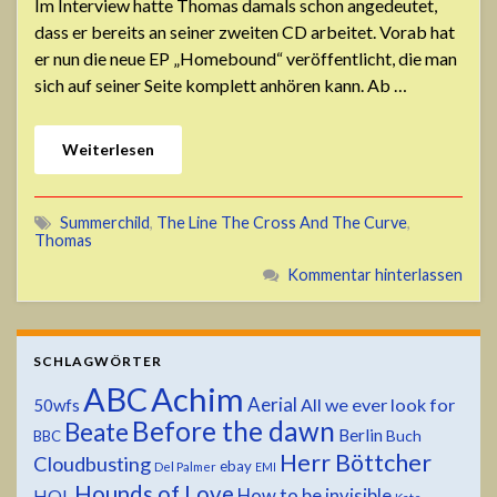
Im Interview hatte Thomas damals schon angedeutet,
dass er bereits an seiner zweiten CD arbeitet. Vorab hat
er nun die neue EP „Homebound“ veröffentlicht, die man
sich auf seiner Seite komplett anhören kann. Ab …
Weiterlesen
Summerchild
,
The Line The Cross And The Curve
,
Thomas
Kommentar hinterlassen
SCHLAGWÖRTER
ABC
Achim
Aerial
All we ever look for
50wfs
Before the dawn
Beate
Berlin
Buch
BBC
Herr Böttcher
Cloudbusting
ebay
Del Palmer
EMI
Hounds of Love
HOL
How to be invisible