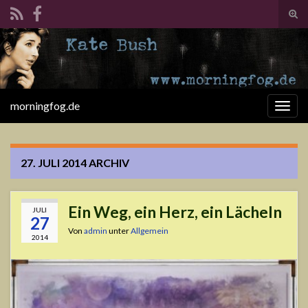
Suc
ums
Search for:
morningfog.de
Navi
umsc
27. JULI 2014
ARCHIV
Ein Weg, ein Herz, ein Lächeln
JULI
27
Von
admin
unter
Allgemein
2014