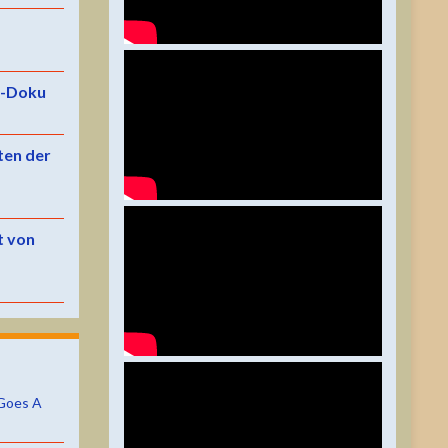
e-Doku
ten der
t von
Goes A