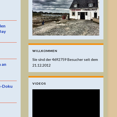
 den
Day
WILLKOMMEN
Sie sind der
4692759
Besucher seit dem
n an
21.12.2012
VIDEOS
e-Doku