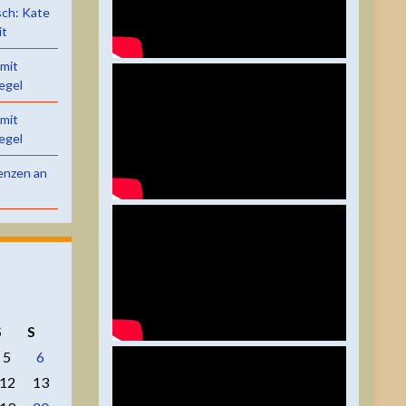
sch: Kate
it
 mit
egel
 mit
egel
renzen an
S
S
5
6
12
13