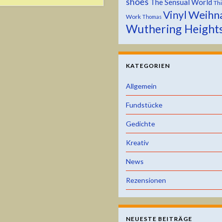
shoes
The Sensual World
Th
Weihn
Vinyl
Work
Thomas
Wuthering Height
KATEGORIEN
Allgemein
Fundstücke
Gedichte
Kreativ
News
Rezensionen
NEUESTE BEITRÄGE