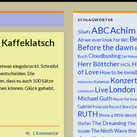
SCHLAGWÖRTER
ABC
Achim
50wfs
Be
All we ever look for
 Kaffeklatsch
BBC
Before the dawn
B
Cloudbusting
Buch
Del Palm
Herr Böttcher
H
HOL
 etwas eingebrockt. Schreibt
of Love
How to be invisi
 entscheiden. Die
Konzer
n, dass es auch 100 Sätze
Katemas
Momente
London
ben können. Glück gehabt,
Live
Lionheart
Michael Guth
Never for eve
Gabriel
Polaroid
Record Store Da
RUTH
Show a little devo
The Dreaming
The 
Stefan
the
The Ninth Wave
Inside
1 Kommentar