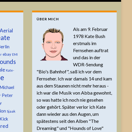
ÜBER MICH
Als am 9. Februar
Aerial
1978 Kate Bush
ate
erstmals im
erlin
Fernsehen auftrat
ebay
er
EMI
und das in der
ounds
WDR-Sendung
ble
Kate-
"Bio's Bahnhof", saß ich vor dem
te
Fernseher. Ich war damals 14 und kam
aus dem Staunen nicht mehr heraus -
Michael
ich war die Musik von Abba gewohnt,
Peter
r
so was hatte ich noch nie gesehen
y
oder gehört. Später verlor ich Kate
tion
Sjaak
dann wieder aus den Augen, um
Kick
spätestens seit den Alben "The
 red
Dreaming" und "Hounds of Love"