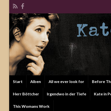
Start
Alben
All we ever look for
Before T
Herr Böttcher
Irgendwo in der Tiefe
Kate in P
This Womans Work