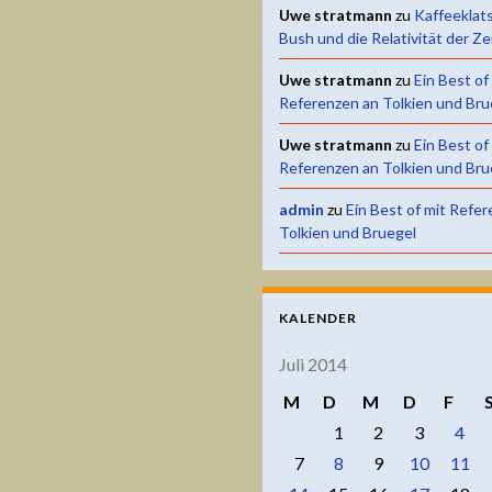
Uwe stratmann
zu
Kaffeeklat
Bush und die Relativität der Ze
Uwe stratmann
zu
Ein Best of
Referenzen an Tolkien und Bru
Uwe stratmann
zu
Ein Best of
Referenzen an Tolkien und Bru
admin
zu
Ein Best of mit Refe
Tolkien und Bruegel
KALENDER
Juli 2014
M
D
M
D
F
1
2
3
4
7
8
9
10
11