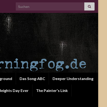
Search for:
ground
Das Song-ABC
Deeper Understanding
eights Day Ever
The Painter’s Link