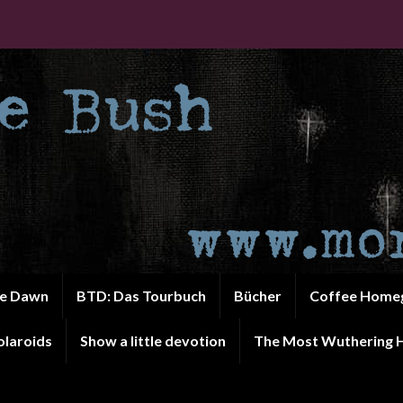
he Dawn
BTD: Das Tourbuch
Bücher
Coffee Home
olaroids
Show a little devotion
The Most Wuthering H