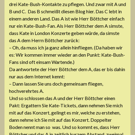
drei Kate-Bush-Kontakte zu pflegen. Und zwar mit A und
B und C. Das B schmeißt diesen Blog hier. Das C lebt in
einem anderen Land. Das A ist wie Herr Böttcher einfach
nur ein Kate-Bush-Fan. Als Herr Böttcher dem A simste,
dass Kate in London Konzerte geben würde, da simste
das A dem Herrn Böttcher zurück:
– Oh, da muss ich ja ganz allein hinfliegen. (Da haben wir
es: Wir kommen immer wieder an den Punkt: Kate-Bush-
Fans sind oft einsam Wartende.)
Da antwortete der Herr Böttcher dem A, das er bis dahin
nur aus dem Internet kennt:
– Dann lassen Sie uns doch gemeinsam fliegen,
hochverehrtes A.
Und so schlossen das A und der Herr Böttcher einen
Pakt: Ergattern Sie Kate-Tickets, dann nehmen Sie mich
mit auf das Konzert, gelingt es mir, welche zu erstehen,
dann nehme ich Sie mit auf das Konzert. Doppelter
Boden nennt man so was. Und so kommt es, dass Herr
Böttcher und das A in zeitlich kurzem Abstand zweimal