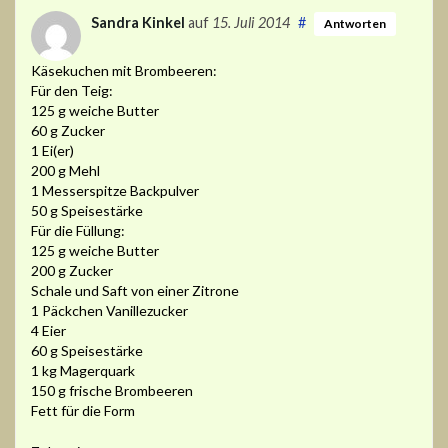
Sandra Kinkel
auf
15. Juli 2014
#
Antworten
Käsekuchen mit Brombeeren:
Für den Teig:
125 g weiche Butter
60 g Zucker
1 Ei(er)
200 g Mehl
1 Messerspitze Backpulver
50 g Speisestärke
Für die Füllung:
125 g weiche Butter
200 g Zucker
Schale und Saft von einer Zitrone
1 Päckchen Vanillezucker
4 Eier
60 g Speisestärke
1 kg Magerquark
150 g frische Brombeeren
Fett für die Form