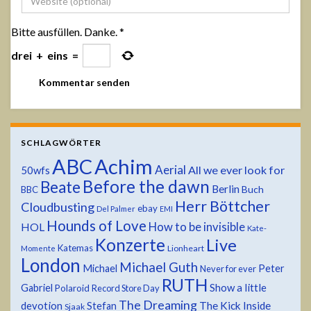
Bitte ausfüllen. Danke.
*
drei
+
eins
=
SCHLAGWÖRTER
ABC
Achim
Aerial
All we ever look for
50wfs
Before the dawn
Beate
Berlin
Buch
BBC
Herr Böttcher
Cloudbusting
ebay
Del Palmer
EMI
Hounds of Love
HOL
How to be invisible
Kate-
Konzerte
Live
Katemas
Lionheart
Momente
London
Michael Guth
Michael
Peter
Never for ever
RUTH
Show a little
Gabriel
Polaroid
Record Store Day
The Dreaming
devotion
The Kick Inside
Stefan
Sjaak