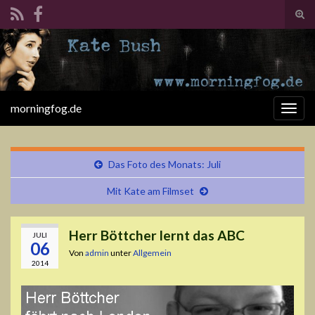
Suc
ums
Search for:
morningfog.de
Navi
umsc
Das Foto des Monats: Juli
Mit Kate am Filmset
Herr Böttcher lernt das ABC
JULI
06
Von
admin
unter
Allgemein
2014