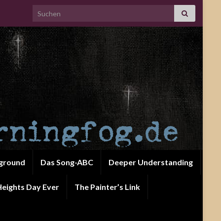
Search for:
ground
Das Song-ABC
Deeper Understanding
eights Day Ever
The Painter’s Link