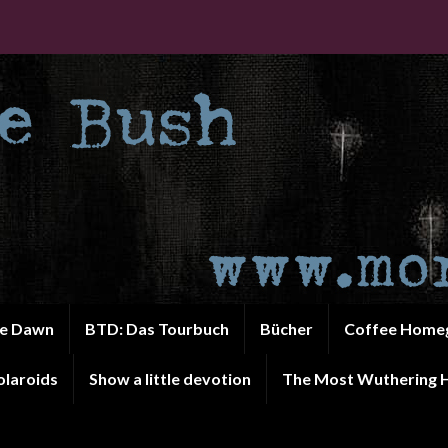
he Dawn
BTD: Das Tourbuch
Bücher
Coffee Home
olaroids
Show a little devotion
The Most Wuthering H