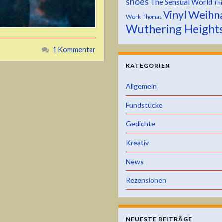
shoes
The Sensual World
Th
Weihn
Vinyl
Work
Thomas
Wuthering Height
1 Kommentar
KATEGORIEN
Allgemein
Fundstücke
Gedichte
Kreativ
News
Rezensionen
NEUESTE BEITRÄGE