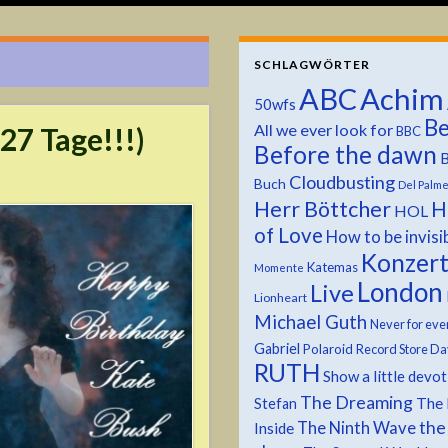
SCHLAGWÖRTER
ABC
Achim
50wfs
Be
All we ever look for
27 Tage!!!)
BBC
Before the dawn
B
Cloudbusting
Buch
Del Palm
Herr Böttcher
H
HOL
of Love
How to be invisi
Konzer
Katemas
Momente
London
Live
Lionheart
Michael Guth
Never for eve
Gabriel
Polaroid
Record Store Da
RUTH
Show a little devo
The Dreaming
The 
Stefan
the
The Ninth Wave
Inside