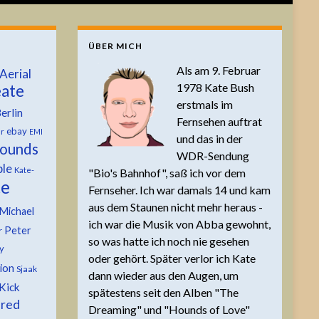
ÜBER MICH
Als am 9. Februar
Aerial
1978 Kate Bush
ate
erstmals im
erlin
Fernsehen auftrat
ebay
er
EMI
und das in der
ounds
WDR-Sendung
ble
Kate-
"Bio's Bahnhof", saß ich vor dem
te
Fernseher. Ich war damals 14 und kam
aus dem Staunen nicht mehr heraus -
Michael
ich war die Musik von Abba gewohnt,
Peter
r
so was hatte ich noch nie gesehen
y
oder gehört. Später verlor ich Kate
tion
Sjaak
dann wieder aus den Augen, um
Kick
spätestens seit den Alben "The
 red
Dreaming" und "Hounds of Love"