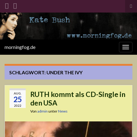
Suc
ums
Search for:
morningfog.de
Navi
umsc
SCHLAGWORT:
UNDER THE IVY
RUTH kommt als CD-Single in
AUG.
25
den USA
2022
Von
admin
unter
News