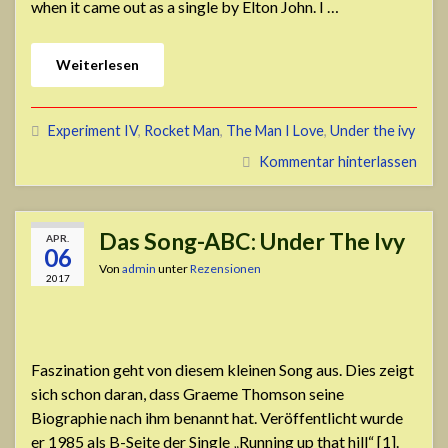
when it came out as a single by Elton John. I …
Weiterlesen
Experiment IV
,
Rocket Man
,
The Man I Love
,
Under the ivy
Kommentar hinterlassen
Das Song-ABC: Under The Ivy
APR.
06
Von
admin
unter
Rezensionen
2017
Faszination geht von diesem kleinen Song aus. Dies zeigt
sich schon daran, dass Graeme Thomson seine
Biographie nach ihm benannt hat. Veröffentlicht wurde
er 1985 als B-Seite der Single „Running up that hill“ [1].