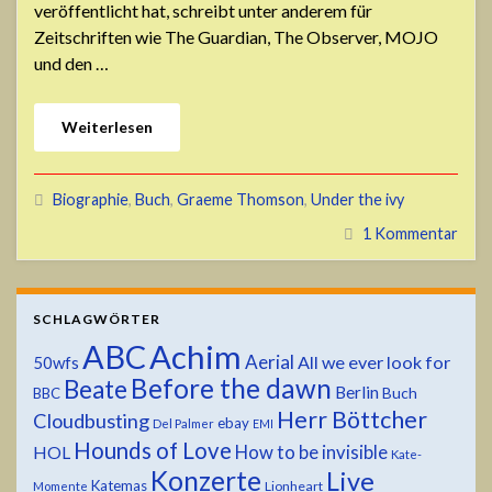
veröffentlicht hat, schreibt unter anderem für
Zeitschriften wie The Guardian, The Observer, MOJO
und den …
Weiterlesen
Biographie
,
Buch
,
Graeme Thomson
,
Under the ivy
1 Kommentar
SCHLAGWÖRTER
ABC
Achim
Aerial
All we ever look for
50wfs
Before the dawn
Beate
Berlin
Buch
BBC
Herr Böttcher
Cloudbusting
ebay
Del Palmer
EMI
Hounds of Love
HOL
How to be invisible
Kate-
Konzerte
Live
Katemas
Lionheart
Momente