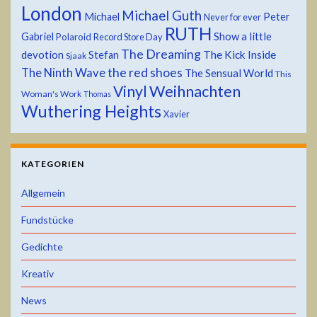
London
Michael Guth
Michael
Peter
Never for ever
RUTH
Show a little
Gabriel
Polaroid
Record Store Day
The Dreaming
devotion
The Kick Inside
Stefan
Sjaak
the red shoes
The Ninth Wave
The Sensual World
This
Weihnachten
Vinyl
Woman's Work
Thomas
Wuthering Heights
Xavier
KATEGORIEN
Allgemein
Fundstücke
Gedichte
Kreativ
News