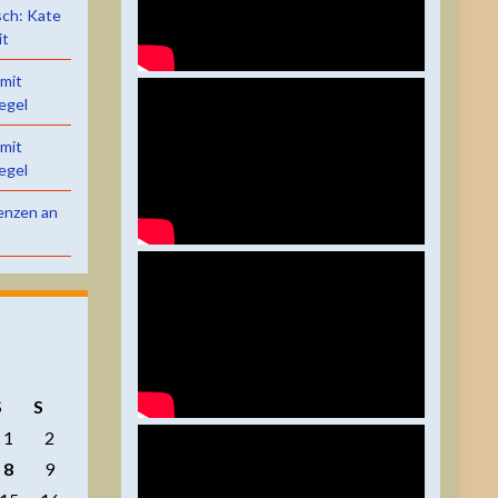
sch: Kate
it
 mit
egel
 mit
egel
renzen an
S
S
1
2
8
9