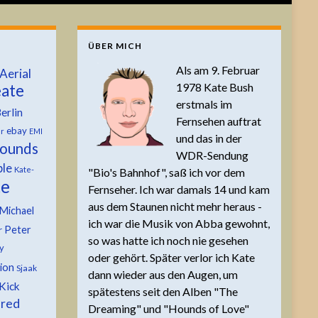
ÜBER MICH
Als am 9. Februar
Aerial
1978 Kate Bush
ate
erstmals im
erlin
Fernsehen auftrat
ebay
er
EMI
und das in der
ounds
WDR-Sendung
ble
Kate-
"Bio's Bahnhof", saß ich vor dem
te
Fernseher. Ich war damals 14 und kam
aus dem Staunen nicht mehr heraus -
Michael
ich war die Musik von Abba gewohnt,
Peter
r
so was hatte ich noch nie gesehen
y
oder gehört. Später verlor ich Kate
tion
Sjaak
dann wieder aus den Augen, um
Kick
spätestens seit den Alben "The
 red
Dreaming" und "Hounds of Love"