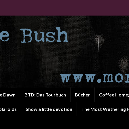
he Dawn
BTD: Das Tourbuch
Bücher
Coffee Home
olaroids
Show a little devotion
The Most Wuthering H