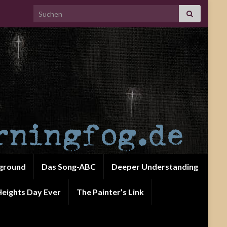
Search for:
ground
Das Song-ABC
Deeper Understanding
eights Day Ever
The Painter’s Link