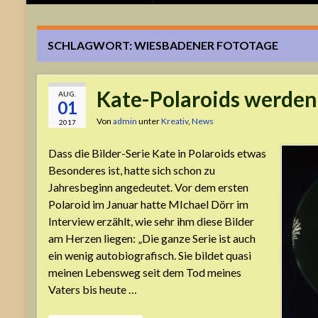
SCHLAGWORT:
WIESBADENER FOTOTAGE
Kate-Polaroids werden 
AUG.
01
Von
admin
unter
Kreativ
,
News
2017
Dass die Bilder-Serie Kate in Polaroids etwas
Besonderes ist, hatte sich schon zu
Jahresbeginn angedeutet. Vor dem ersten
Polaroid im Januar hatte MIchael Dörr im
Interview erzählt, wie sehr ihm diese Bilder
am Herzen liegen: „Die ganze Serie ist auch
ein wenig autobiografisch. Sie bildet quasi
meinen Lebensweg seit dem Tod meines
Vaters bis heute …