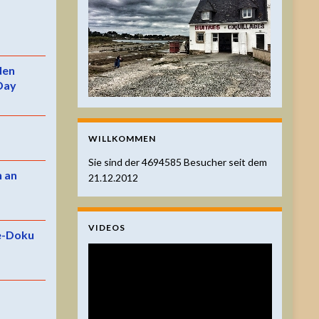
 den
Day
WILLKOMMEN
Sie sind der
4694585
Besucher seit dem
n an
21.12.2012
VIDEOS
e-Doku