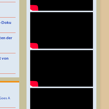
e-Doku
ten der
t von
Goes A