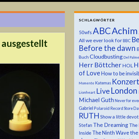
SCHLAGWÖRTER
ABC
Achim
50wfs
Be
All we ever look for
ausgestellt
BBC
Before the dawn
B
Cloudbusting
Buch
Del Palm
Herr Böttcher
H
HOL
of Love
How to be invisi
Konzer
Katemas
Momente
London
Live
Lionheart
Michael Guth
Never for eve
Gabriel
Polaroid
Record Store Da
RUTH
Show a little devo
The Dreaming
The 
Stefan
the
The Ninth Wave
Inside