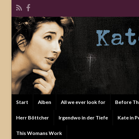
Start
Alben
All we ever look for
Before T
Herr Böttcher
Irgendwo in der Tiefe
Kate in P
This Womans Work