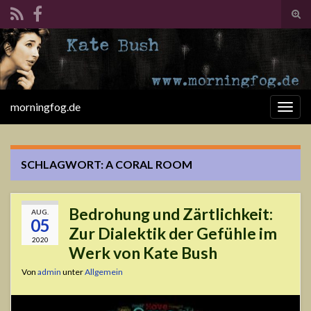
Suc
ums
Search for:
morningfog.de
Navi
umsc
SCHLAGWORT:
A CORAL ROOM
Bedrohung und Zärtlichkeit:
AUG.
05
Zur Dialektik der Gefühle im
2020
Werk von Kate Bush
Von
admin
unter
Allgemein