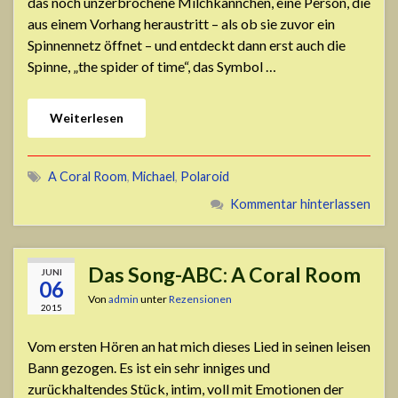
das noch unzerbrochene Milchkännchen, eine Person, die
aus einem Vorhang heraustritt – als ob sie zuvor ein
Spinnennetz öffnet – und entdeckt dann erst auch die
Spinne, „the spider of time“, das Symbol …
Weiterlesen
A Coral Room
,
Michael
,
Polaroid
Kommentar hinterlassen
Das Song-ABC: A Coral Room
JUNI
06
Von
admin
unter
Rezensionen
2015
Vom ersten Hören an hat mich dieses Lied in seinen leisen
Bann gezogen. Es ist ein sehr inniges und
zurückhaltendes Stück, intim, voll mit Emotionen der