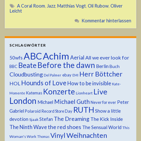
A Coral Room
,
Jazz
,
Matthias Vogt
,
Oli Rubow
,
Oliver
Leicht
Kommentar hinterlassen
SCHLAGWÖRTER
ABC
Achim
Aerial
All we ever look for
50wfs
Before the dawn
Beate
Berlin
Buch
BBC
Herr Böttcher
Cloudbusting
ebay
Del Palmer
EMI
Hounds of Love
HOL
How to be invisible
Kate-
Konzerte
Live
Katemas
Lionheart
Momente
London
Michael Guth
Michael
Peter
Never for ever
RUTH
Show a little
Gabriel
Polaroid
Record Store Day
The Dreaming
devotion
The Kick Inside
Stefan
Sjaak
the red shoes
The Ninth Wave
The Sensual World
This
Weihnachten
Vinyl
Woman's Work
Thomas