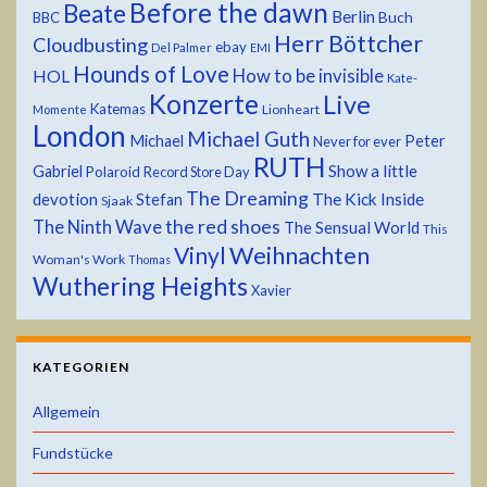
Before the dawn
Beate
Berlin
Buch
BBC
Herr Böttcher
Cloudbusting
ebay
Del Palmer
EMI
Hounds of Love
HOL
How to be invisible
Kate-
Konzerte
Live
Katemas
Lionheart
Momente
London
Michael Guth
Michael
Peter
Never for ever
RUTH
Show a little
Gabriel
Polaroid
Record Store Day
The Dreaming
devotion
The Kick Inside
Stefan
Sjaak
the red shoes
The Ninth Wave
The Sensual World
This
Weihnachten
Vinyl
Woman's Work
Thomas
Wuthering Heights
Xavier
KATEGORIEN
Allgemein
Fundstücke