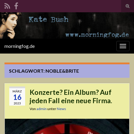
Suc
ums
Search for:
morningfog.de
Navi
umsc
SCHLAGWORT:
NOBLE&BRITE
Konzerte? Ein Album? Auf
MÄRZ
16
jeden Fall eine neue Firma.
2023
Von
admin
unter
News