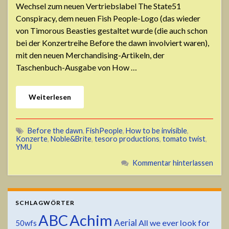
Wechsel zum neuen Vertriebslabel The State51
Conspiracy, dem neuen Fish People-Logo (das wieder
von Timorous Beasties gestaltet wurde (die auch schon
bei der Konzertreihe Before the dawn involviert waren),
mit den neuen Merchandising-Artikeln, der
Taschenbuch-Ausgabe von How …
Weiterlesen
Before the dawn
,
FishPeople
,
How to be invisible
,
Konzerte
,
Noble&Brite
,
tesoro productions
,
tomato twist
,
YMU
Kommentar hinterlassen
SCHLAGWÖRTER
ABC
Achim
Aerial
All we ever look for
50wfs