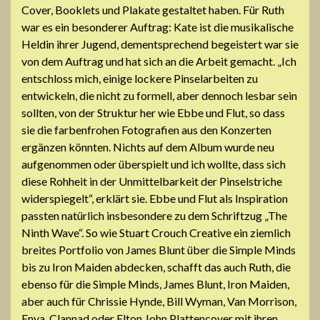
Cover, Booklets und Plakate gestaltet haben. Für Ruth
war es ein besonderer Auftrag: Kate ist die musikalische
Heldin ihrer Jugend, dementsprechend begeistert war sie
von dem Auftrag und hat sich an die Arbeit gemacht. „Ich
entschloss mich, einige lockere Pinselarbeiten zu
entwickeln, die nicht zu formell, aber dennoch lesbar sein
sollten, von der Struktur her wie Ebbe und Flut, so dass
sie die farbenfrohen Fotografien aus den Konzerten
ergänzen könnten. Nichts auf dem Album wurde neu
aufgenommen oder überspielt und ich wollte, dass sich
diese Rohheit in der Unmittelbarkeit der Pinselstriche
widerspiegelt“, erklärt sie. Ebbe und Flut als Inspiration
passten natürlich insbesondere zu dem Schriftzug „The
Ninth Wave“. So wie Stuart Crouch Creative ein ziemlich
breites Portfolio von James Blunt über die Simple Minds
bis zu Iron Maiden abdecken, schafft das auch Ruth, die
ebenso für die Simple Minds, James Blunt, Iron Maiden,
aber auch für Chrissie Hynde, Bill Wyman, Van Morrison,
Enya, Clannad oder Elton John Plattencover mit ihren