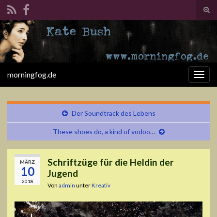
Suc
ums
Search for:
morningfog.de
Navi
umsc
Der Soundtrack des Lebens
These shoes do, a kind of vodoo…
Schriftzüge für die Heldin der
MÄRZ
10
Jugend
2018
Von
admin
unter
Kreativ