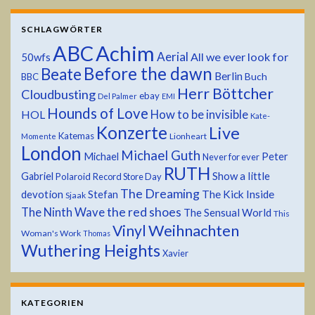
SCHLAGWÖRTER
ABC
Achim
Aerial
All we ever look for
50wfs
Before the dawn
Beate
Berlin
Buch
BBC
Herr Böttcher
Cloudbusting
ebay
Del Palmer
EMI
Hounds of Love
HOL
How to be invisible
Kate-
Konzerte
Live
Katemas
Lionheart
Momente
London
Michael Guth
Michael
Peter
Never for ever
RUTH
Show a little
Gabriel
Polaroid
Record Store Day
The Dreaming
devotion
The Kick Inside
Stefan
Sjaak
the red shoes
The Ninth Wave
The Sensual World
This
Weihnachten
Vinyl
Woman's Work
Thomas
Wuthering Heights
Xavier
KATEGORIEN