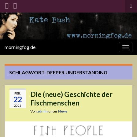
Suc
ums
Search for:
morningfog.de
Navi
umsc
SCHLAGWORT:
DEEPER UNDERSTANDING
Die (neue) Geschichte der
FEB.
22
Fischmenschen
2023
Von
admin
unter
News