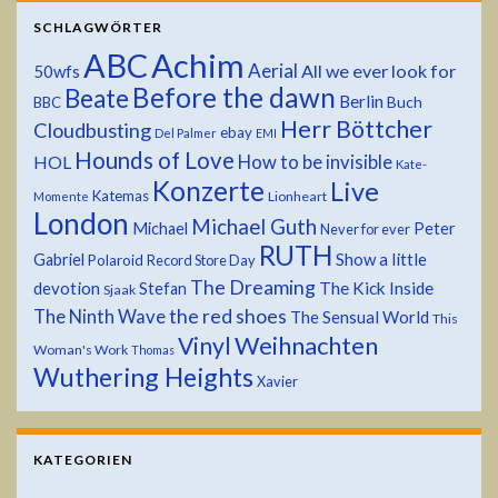
SCHLAGWÖRTER
ABC
Achim
Aerial
All we ever look for
50wfs
Before the dawn
Beate
Berlin
Buch
BBC
Herr Böttcher
Cloudbusting
ebay
Del Palmer
EMI
Hounds of Love
HOL
How to be invisible
Kate-
Konzerte
Live
Katemas
Lionheart
Momente
London
Michael Guth
Michael
Peter
Never for ever
RUTH
Show a little
Gabriel
Polaroid
Record Store Day
The Dreaming
devotion
The Kick Inside
Stefan
Sjaak
the red shoes
The Ninth Wave
The Sensual World
This
Weihnachten
Vinyl
Woman's Work
Thomas
Wuthering Heights
Xavier
KATEGORIEN