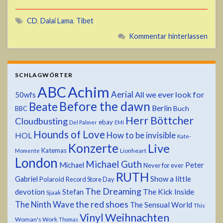
CD
,
Dalai Lama
,
Tibet
Kommentar hinterlassen
SCHLAGWÖRTER
ABC
Achim
Aerial
All we ever look for
50wfs
Before the dawn
Beate
Berlin
Buch
BBC
Herr Böttcher
Cloudbusting
ebay
Del Palmer
EMI
Hounds of Love
HOL
How to be invisible
Kate-
Konzerte
Live
Katemas
Lionheart
Momente
London
Michael Guth
Michael
Peter
Never for ever
RUTH
Show a little
Gabriel
Polaroid
Record Store Day
The Dreaming
devotion
The Kick Inside
Stefan
Sjaak
the red shoes
The Ninth Wave
The Sensual World
This
Weihnachten
Vinyl
Woman's Work
Thomas