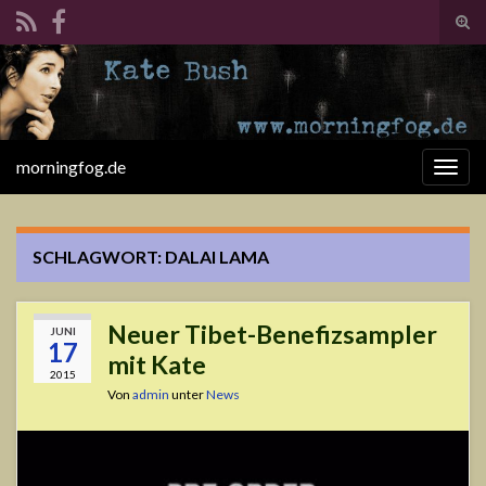
Suc
ums
Search for:
morningfog.de
Navi
umsc
SCHLAGWORT:
DALAI LAMA
Neuer Tibet-Benefizsampler
JUNI
17
mit Kate
2015
Von
admin
unter
News