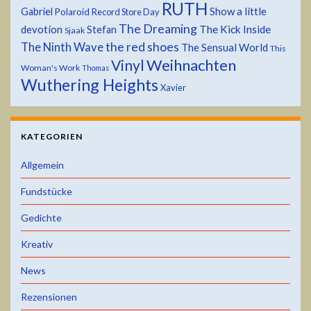
RUTH
Show a little
Gabriel
Polaroid
Record Store Day
The Dreaming
devotion
The Kick Inside
Stefan
Sjaak
the red shoes
The Ninth Wave
The Sensual World
This
Weihnachten
Vinyl
Woman's Work
Thomas
Wuthering Heights
Xavier
KATEGORIEN
Allgemein
Fundstücke
Gedichte
Kreativ
News
Rezensionen