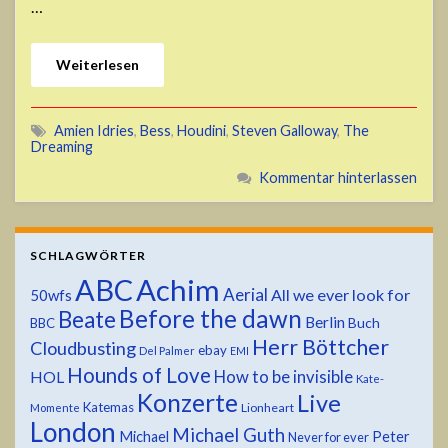
…
Weiterlesen
Amien Idries
,
Bess
,
Houdini
,
Steven Galloway
,
The
Dreaming
Kommentar hinterlassen
SCHLAGWÖRTER
ABC
Achim
Aerial
All we ever look for
50wfs
Before the dawn
Beate
Berlin
Buch
BBC
Herr Böttcher
Cloudbusting
ebay
Del Palmer
EMI
Hounds of Love
HOL
How to be invisible
Kate-
Konzerte
Live
Katemas
Lionheart
Momente
London
Michael Guth
Michael
Peter
Never for ever