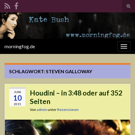
Suc
ums
Search for:
morningfog.de
Navi
umsc
SCHLAGWORT:
STEVEN GALLOWAY
Houdini – in 3:48 oder auf 352
JUNI
10
Seiten
2015
Von
admin
unter
Rezensionen