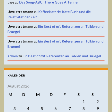
uwe
zu
Das Song-ABC: There Goes A Tenner
Uwe stratmann
zu
Kaffeeklatsch: Kate Bush und die
Relativität der Zeit
Uwe stratmann
zu
Ein Best of mit Referenzen an Tolkien und
Bruegel
Uwe stratmann
zu
Ein Best of mit Referenzen an Tolkien und
Bruegel
admin
zu
Ein Best of mit Referenzen an Tolkien und Bruegel
KALENDER
August 2026
M
D
M
D
F
S
S
1
2
3
4
5
6
7
8
9