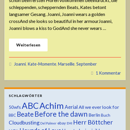
schon beim ersten Hören vollkommen beeindruckt, die
schleppenden, scheppernden Beats, Kates betont
langsamer Gesang. Joanni, Joanni wears a golden
crossAnd she looks so beautiful in her armourJoanni,
Joanni blows a kiss to GodAnd she never wears …
Weiterlesen
Joanni
,
Kate-Momente
,
Marseille
,
September
1 Kommentar
SCHLAGWÖRTER
ABC
Achim
Aerial
All we ever look for
50wfs
Before the dawn
Beate
Berlin
Buch
BBC
Herr Böttcher
Cloudbusting
ebay
Del Palmer
EMI