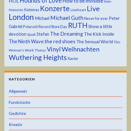
Hounds of Love
HOL
How to be invisible
Kate-
Konzerte
Live
Katemas
Lionheart
Momente
London
Michael Guth
Michael
Peter
Never for ever
RUTH
Show a little
Gabriel
Polaroid
Record Store Day
The Dreaming
devotion
The Kick Inside
Stefan
Sjaak
the red shoes
The Ninth Wave
The Sensual World
This
Weihnachten
Vinyl
Woman's Work
Thomas
Wuthering Heights
Xavier
KATEGORIEN
Allgemein
Fundstücke
Gedichte
Kreativ