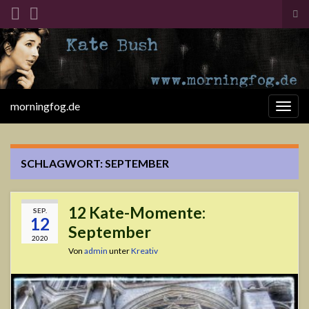
Suc
ums
Search for:
morningfog.de
Navi
umsc
SCHLAGWORT:
SEPTEMBER
12 Kate-Momente:
SEP.
12
September
2020
Von
admin
unter
Kreativ