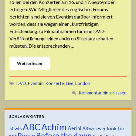
sollen bei den Konzerten am 16. und 17. September
erfolgen. Wie Mitglieder des englischen Forums
berichten, sind sie von Eventim darüber informiert
worden, dass sie wegen einer „kurzfristigen
Entscheidung zu Filmaufnahmen für eine DVD-
Veröffentlichung“ einen anderen Sitzplatz erhalten
müssten. Die entsprechenden …
Weiterlesen
DVD
,
Eventim
,
Konzerte
,
Live
,
London
Kommentar hinterlassen
SCHLAGWÖRTER
ABC
Achim
Aerial
All we ever look for
50wfs
Before the dawn
Beate