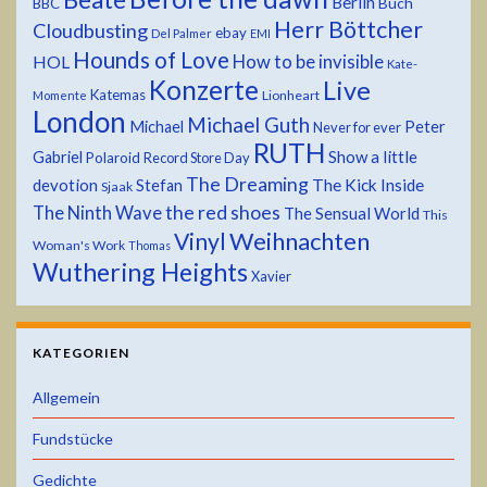
Berlin
Buch
BBC
Herr Böttcher
Cloudbusting
ebay
Del Palmer
EMI
Hounds of Love
HOL
How to be invisible
Kate-
Konzerte
Live
Katemas
Lionheart
Momente
London
Michael Guth
Michael
Peter
Never for ever
RUTH
Show a little
Gabriel
Polaroid
Record Store Day
The Dreaming
devotion
The Kick Inside
Stefan
Sjaak
the red shoes
The Ninth Wave
The Sensual World
This
Weihnachten
Vinyl
Woman's Work
Thomas
Wuthering Heights
Xavier
KATEGORIEN
Allgemein
Fundstücke
Gedichte