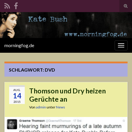
Suc
ums
Search for:
morningfog.de
Navi
umsc
SCHLAGWORT:
DVD
Thomson und Dry heizen
AUG.
14
Gerüchte an
2015
Von
admin
unter
News