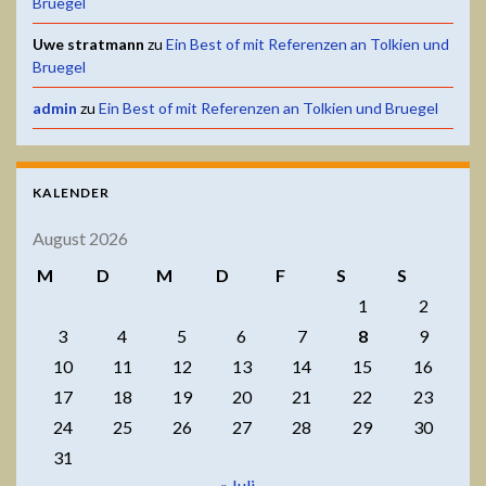
Bruegel
Uwe stratmann
zu
Ein Best of mit Referenzen an Tolkien und
Bruegel
admin
zu
Ein Best of mit Referenzen an Tolkien und Bruegel
KALENDER
August 2026
M
D
M
D
F
S
S
1
2
3
4
5
6
7
8
9
10
11
12
13
14
15
16
17
18
19
20
21
22
23
24
25
26
27
28
29
30
31
« Juli