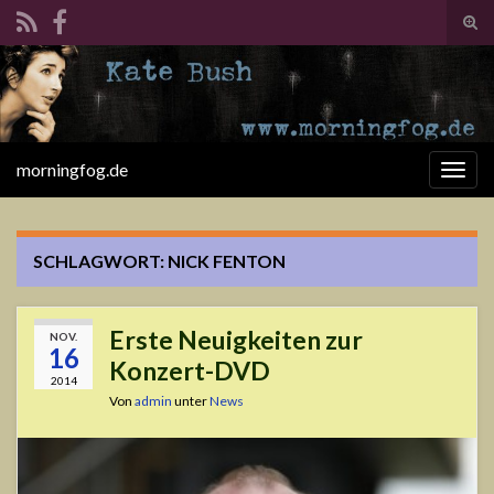
Suc
ums
Search for:
morningfog.de
Navi
umsc
SCHLAGWORT:
NICK FENTON
Erste Neuigkeiten zur
NOV.
16
Konzert-DVD
2014
Von
admin
unter
News