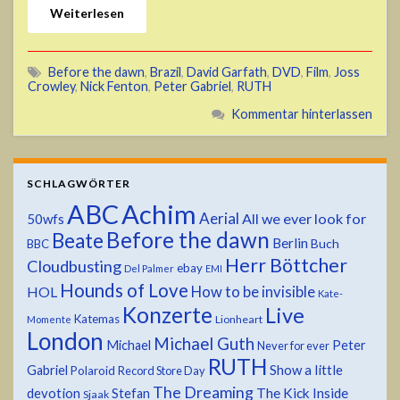
Weiterlesen
Before the dawn
,
Brazil
,
David Garfath
,
DVD
,
Film
,
Joss
Crowley
,
Nick Fenton
,
Peter Gabriel
,
RUTH
Kommentar hinterlassen
SCHLAGWÖRTER
ABC
Achim
Aerial
All we ever look for
50wfs
Before the dawn
Beate
Berlin
Buch
BBC
Herr Böttcher
Cloudbusting
ebay
Del Palmer
EMI
Hounds of Love
HOL
How to be invisible
Kate-
Konzerte
Live
Katemas
Lionheart
Momente
London
Michael Guth
Michael
Peter
Never for ever
RUTH
Show a little
Gabriel
Polaroid
Record Store Day
The Dreaming
devotion
The Kick Inside
Stefan
Sjaak