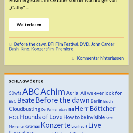
Bush hergestellt. Im Oktober soll der Nachfolger von
„Cathy“ …
Weiterlesen
Before the dawn
,
BFI Film Festival
,
DVD
,
John Carder
Bush
,
Kino
,
Konzertfilm
,
Premiere
Kommentar hinterlassen
SCHLAGWÖRTER
ABC
Achim
Aerial
All we ever look for
50wfs
Before the dawn
Beate
Berlin
Buch
BBC
Herr Böttcher
Cloudbusting
ebay
Del Palmer
EMI
Hounds of Love
HOL
How to be invisible
Kate-
Konzerte
Live
Katemas
Lionheart
Momente