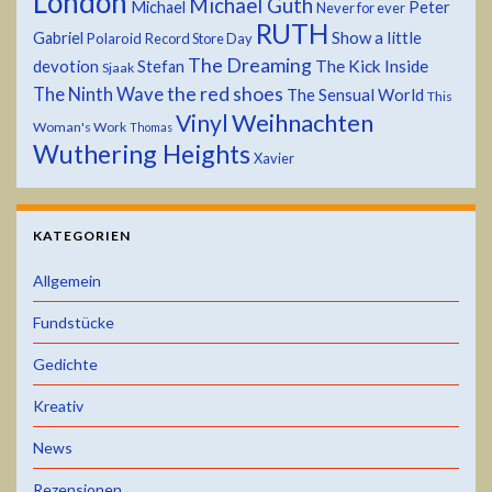
London
Michael Guth
Michael
Peter
Never for ever
RUTH
Show a little
Gabriel
Polaroid
Record Store Day
The Dreaming
devotion
The Kick Inside
Stefan
Sjaak
the red shoes
The Ninth Wave
The Sensual World
This
Weihnachten
Vinyl
Woman's Work
Thomas
Wuthering Heights
Xavier
KATEGORIEN
Allgemein
Fundstücke
Gedichte
Kreativ
News
Rezensionen