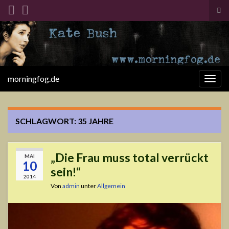
Suc
ums
Search for:
morningfog.de
Navi
umsc
SCHLAGWORT:
35 JAHRE
„Die Frau muss total verrückt
MAI
10
sein!“
2014
Von
admin
unter
Allgemein