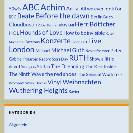
ABC
Achim
Aerial
All we ever look for
50wfs
Before the dawn
Beate
Berlin
Buch
BBC
Herr Böttcher
Cloudbusting
ebay
Del Palmer
EMI
Hounds of Love
HOL
How to be invisible
Kate-
Konzerte
Live
Katemas
Lionheart
Momente
London
Michael Guth
Michael
Peter
Never for ever
RUTH
Show a little
Gabriel
Polaroid
Record Store Day
The Dreaming
devotion
The Kick Inside
Stefan
Sjaak
the red shoes
The Ninth Wave
The Sensual World
This
Weihnachten
Vinyl
Woman's Work
Thomas
Wuthering Heights
Xavier
KATEGORIEN
Allgemein