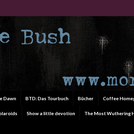
he Dawn
BTD: Das Tourbuch
Bücher
Coffee Home
olaroids
Show a little devotion
The Most Wuthering H