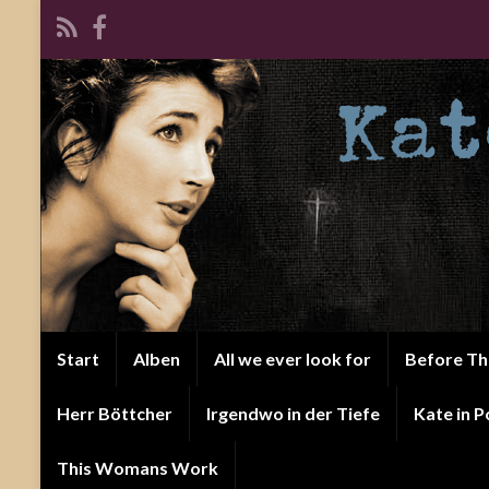
Start
Alben
All we ever look for
Before T
Herr Böttcher
Irgendwo in der Tiefe
Kate in P
This Womans Work