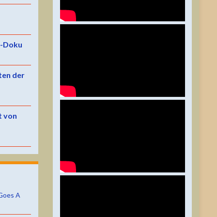
e-Doku
ten der
t von
Goes A