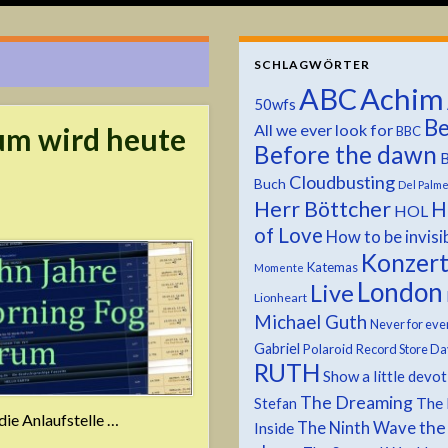
SCHLAGWÖRTER
ABC
Achim
50wfs
Be
All we ever look for
um wird heute
BBC
Before the dawn
B
Cloudbusting
Buch
Del Palm
Herr Böttcher
H
HOL
of Love
How to be invisi
Konzer
Katemas
Momente
London
Live
Lionheart
Michael Guth
Never for eve
Gabriel
Polaroid
Record Store Da
RUTH
Show a little devo
The Dreaming
The 
Stefan
die Anlaufstelle …
the
The Ninth Wave
Inside