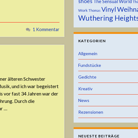
shoes
The Sensual World
Th
Weihn
Vinyl
Work
Thomas
Wuthering Height
1 Kommentar
KATEGORIEN
Allgemein
Fundstücke
Gedichte
ner älteren Schwester
Musik, und ich war begeistert
Kreativ
s vor fast 34 Jahren war der
News
hrung. Durch die
hr …
Rezensionen
NEUESTE BEITRÄGE