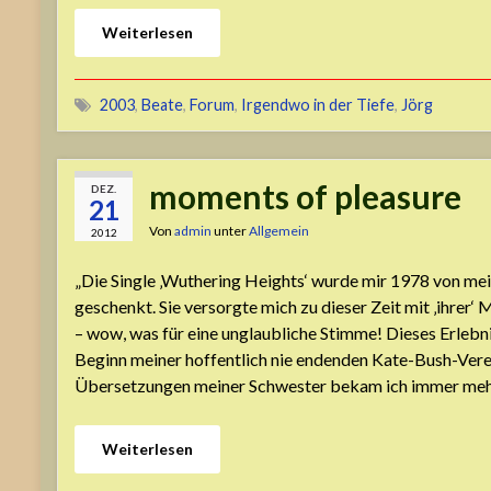
Weiterlesen
2003
,
Beate
,
Forum
,
Irgendwo in der Tiefe
,
Jörg
moments of pleasure
DEZ.
21
Von
admin
unter
Allgemein
2012
„Die Single ‚Wuthering Heights‘ wurde mir 1978 von mei
geschenkt. Sie versorgte mich zu dieser Zeit mit ‚ihrer‘ 
– wow, was für eine unglaubliche Stimme! Dieses Erlebni
Beginn meiner hoffentlich nie endenden Kate-Bush-Vere
Übersetzungen meiner Schwester bekam ich immer me
Weiterlesen