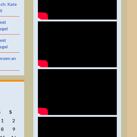
sch: Kate
it
 mit
egel
 mit
egel
renzen an
S
S
1
2
8
9