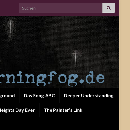
Search for:
ground
Das Song-ABC
Deeper Understanding
eights Day Ever
The Painter’s Link