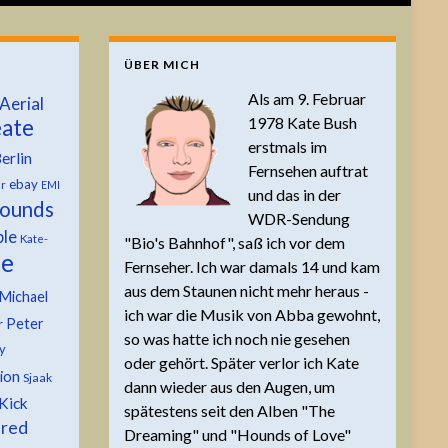
ÜBER MICH
Als am 9. Februar
Aerial
1978 Kate Bush
ate
erstmals im
erlin
Fernsehen auftrat
ebay
er
EMI
und das in der
ounds
WDR-Sendung
ble
Kate-
"Bio's Bahnhof", saß ich vor dem
te
Fernseher. Ich war damals 14 und kam
aus dem Staunen nicht mehr heraus -
Michael
ich war die Musik von Abba gewohnt,
Peter
r
so was hatte ich noch nie gesehen
y
oder gehört. Später verlor ich Kate
tion
Sjaak
dann wieder aus den Augen, um
Kick
spätestens seit den Alben "The
 red
Dreaming" und "Hounds of Love"