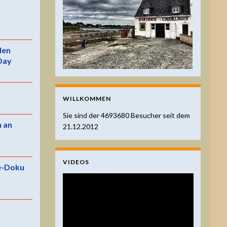
 den
Day
WILLKOMMEN
Sie sind der
4693680
Besucher seit dem
n an
21.12.2012
VIDEOS
e-Doku