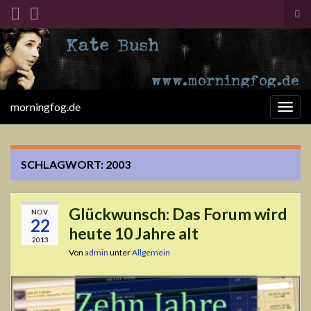
Suc
ums
Search for:
morningfog.de
Navi
umsc
SCHLAGWORT:
2003
Glückwunsch: Das Forum wird
NOV.
22
heute 10 Jahre alt
2013
Von
admin
unter
Allgemein