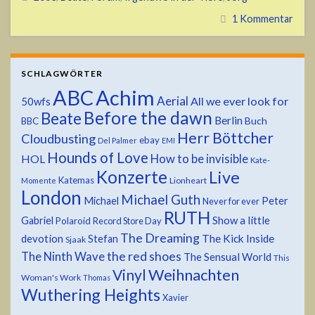
1 Kommentar
SCHLAGWÖRTER
ABC
Achim
Aerial
All we ever look for
50wfs
Before the dawn
Beate
Berlin
Buch
BBC
Herr Böttcher
Cloudbusting
ebay
Del Palmer
EMI
Hounds of Love
HOL
How to be invisible
Kate-
Konzerte
Live
Katemas
Lionheart
Momente
London
Michael Guth
Michael
Peter
Never for ever
RUTH
Show a little
Gabriel
Polaroid
Record Store Day
The Dreaming
devotion
The Kick Inside
Stefan
Sjaak
the red shoes
The Ninth Wave
The Sensual World
This
Weihnachten
Vinyl
Woman's Work
Thomas
Wuthering Heights
Xavier