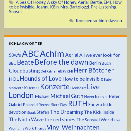
A Sea Of Honey
,
A sky Of Honey
,
Aerial
,
Bertie
,
EMI
,
How
to be invisible
,
Joanni
,
Köln
,
Mrs. Bartolozzi
,
Pre-Listening
,
Sunset
Kommentar hinterlassen
SCHLAGWÖRTER
ABC
Achim
Aerial
All we ever look for
50wfs
Before the dawn
Beate
Berlin
Buch
BBC
Herr Böttcher
Cloudbusting
ebay
Del Palmer
EMI
Hounds of Love
HOL
How to be invisible
Kate-
Konzerte
Live
Katemas
Lionheart
Momente
London
Michael Guth
Michael
Peter
Never for ever
RUTH
Show a little
Gabriel
Polaroid
Record Store Day
The Dreaming
devotion
The Kick Inside
Stefan
Sjaak
the red shoes
The Ninth Wave
The Sensual World
This
Weihnachten
Vinyl
Woman's Work
Thomas