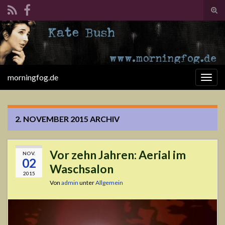
Suc
ums
Search for:
morningfog.de
Navi
umsc
2. NOVEMBER 2015
ARCHIV
Vor zehn Jahren: Aerial im
NOV.
02
Waschsalon
2015
Von
admin
unter
Allgemein