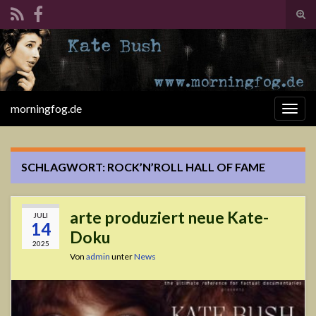
Suc
ums
Search for:
morningfog.de
Navi
umsc
SCHLAGWORT:
ROCK’N’ROLL HALL OF FAME
arte produziert neue Kate-
JULI
14
Doku
2025
Von
admin
unter
News