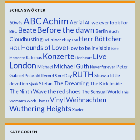
SCHLAGWÖRTER
ABC
Achim
Aerial
All we ever look for
50wfs
Before the dawn
Beate
Berlin
Buch
BBC
Herr Böttcher
Cloudbusting
ebay
Del Palmer
EMI
Hounds of Love
HOL
How to be invisible
Kate-
Konzerte
Live
Katemas
Lionheart
Momente
London
Michael Guth
Michael
Peter
Never for ever
RUTH
Show a little
Gabriel
Polaroid
Record Store Day
The Dreaming
devotion
The Kick Inside
Stefan
Sjaak
the red shoes
The Ninth Wave
The Sensual World
This
Weihnachten
Vinyl
Woman's Work
Thomas
Wuthering Heights
Xavier
KATEGORIEN