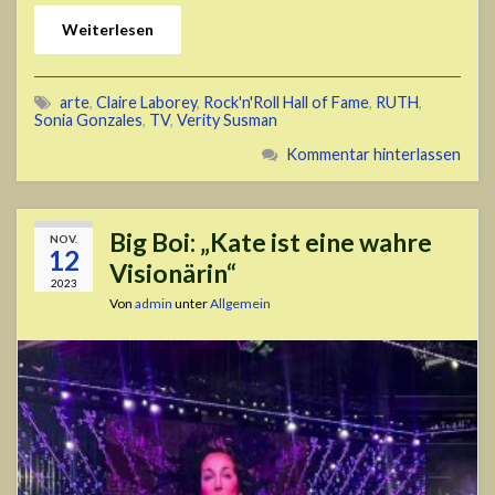
Weiterlesen
arte
,
Claire Laborey
,
Rock'n'Roll Hall of Fame
,
RUTH
,
Sonia Gonzales
,
TV
,
Verity Susman
Kommentar hinterlassen
Big Boi: „Kate ist eine wahre
NOV.
12
Visionärin“
2023
Von
admin
unter
Allgemein