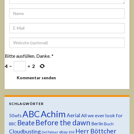
Bitte ausfüllen. Danke.
*
4
−
=
2
SCHLAGWÖRTER
ABC
Achim
Aerial
All we ever look for
50wfs
Before the dawn
Beate
Berlin
Buch
BBC
Herr Böttcher
Cloudbusting
ebay
Del Palmer
EMI