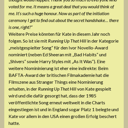
voted for me. It means a great deal that you would think of
me. It’s such a huge honour. Now as part of the initiation
ceremony I get to find out about the secret handshake… there
is one, right?“
Weitere Preise könnten für Kate in diesem Jahr noch
folgen. So ist sie mit
Running Up That Hill
in der Kategorie
„meistgespielter Song“ für den Ivor Novello-Award
nominiert (neben Ed Sheeran mit „Bad Habits“ und
„Shivers“ sowie Harry Styles mit „As It Was“). Eine
weitere Nomininierung ist eher eine indirekte: Beim
BAFTA-Award der britischen Filmakademie hat die
Filmszene aus Stranger Things eine Nominierung
erhalten, in der
Running Up That Hill
von Kate gespielt
wird und die dafür gesorgt hat, dass der 1985
veröffentlichte Song erneut weltweit in die Charts
eingestiegen ist und in England sogar Platz 1 belegte und
Kate vor allem in den USA einen großen Erfolg beschert
hatte.