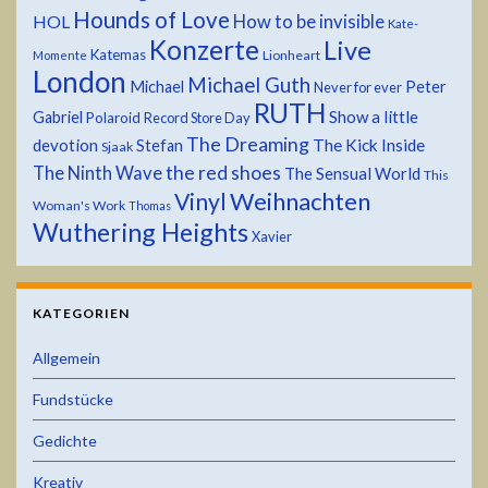
Hounds of Love
HOL
How to be invisible
Kate-
Konzerte
Live
Katemas
Lionheart
Momente
London
Michael Guth
Michael
Peter
Never for ever
RUTH
Show a little
Gabriel
Polaroid
Record Store Day
The Dreaming
devotion
The Kick Inside
Stefan
Sjaak
the red shoes
The Ninth Wave
The Sensual World
This
Weihnachten
Vinyl
Woman's Work
Thomas
Wuthering Heights
Xavier
KATEGORIEN
Allgemein
Fundstücke
Gedichte
Kreativ