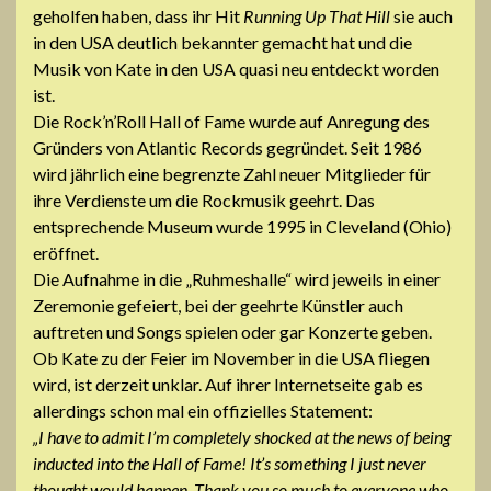
geholfen haben, dass ihr Hit
Running Up That Hill
sie auch
in den USA deutlich bekannter gemacht hat und die
Musik von Kate in den USA quasi neu entdeckt worden
ist.
Die Rock’n’Roll Hall of Fame wurde auf Anregung des
Gründers von Atlantic Records gegründet. Seit 1986
wird jährlich eine begrenzte Zahl neuer Mitglieder für
ihre Verdienste um die Rockmusik geehrt. Das
entsprechende Museum wurde 1995 in Cleveland (Ohio)
eröffnet.
Die Aufnahme in die „Ruhmeshalle“ wird jeweils in einer
Zeremonie gefeiert, bei der geehrte Künstler auch
auftreten und Songs spielen oder gar Konzerte geben.
Ob Kate zu der Feier im November in die USA fliegen
wird, ist derzeit unklar. Auf ihrer Internetseite gab es
allerdings schon mal ein offizielles Statement:
„I have to admit I’m completely shocked at the news of being
inducted into the Hall of Fame! It’s something I just never
thought would happen. Thank you so much to everyone who