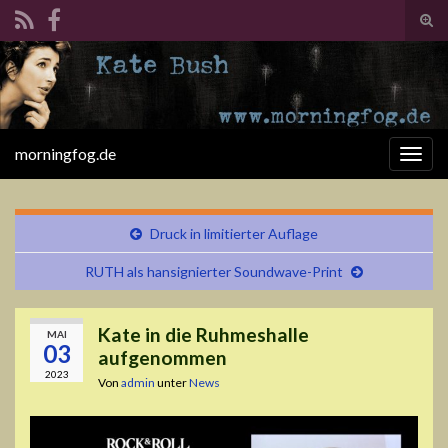
Suc
ums
Search for:
morningfog.de
Navi
umsc
Druck in limitierter Auflage
RUTH als hansignierter Soundwave-Print
Kate in die Ruhmeshalle
MAI
03
aufgenommen
2023
Von
admin
unter
News