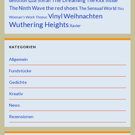
The Dreaming
devotion
The Kick Inside
Stefan
Sjaak
the red shoes
The Ninth Wave
The Sensual World
This
Weihnachten
Vinyl
Woman's Work
Thomas
Wuthering Heights
Xavier
KATEGORIEN
Allgemein
Fundstücke
Gedichte
Kreativ
News
Rezensionen