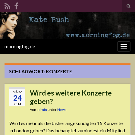
Suc
ums
Search for:
morningfog.de
Navi
umsc
SCHLAGWORT:
KONZERTE
Wird es weitere Konzerte
MÄRZ
24
geben?
2014
Von
admin
unter
News
Wird es mehr als die bisher angekündigten 15 Konzerte
in London geben? Das behauptet zumindest ein MItglied