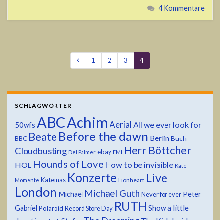
4 Kommentare
1
2
3
4
SCHLAGWÖRTER
ABC
Achim
Aerial
All we ever look for
50wfs
Before the dawn
Beate
Berlin
Buch
BBC
Herr Böttcher
Cloudbusting
ebay
Del Palmer
EMI
Hounds of Love
HOL
How to be invisible
Kate-
Konzerte
Live
Katemas
Lionheart
Momente
London
Michael Guth
Michael
Peter
Never for ever
RUTH
Show a little
Gabriel
Polaroid
Record Store Day