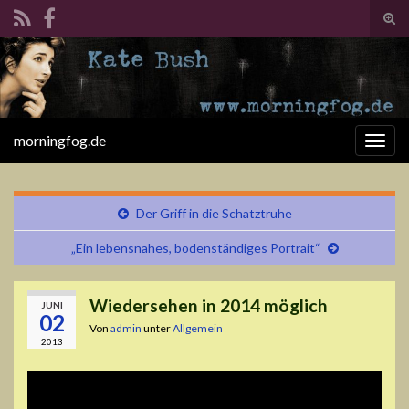
Suc
ums
Search for:
morningfog.de
Navi
umsc
Der Griff in die Schatztruhe
„Ein lebensnahes, bodenständiges Portrait“
Wiedersehen in 2014 möglich
JUNI
02
Von
admin
unter
Allgemein
2013