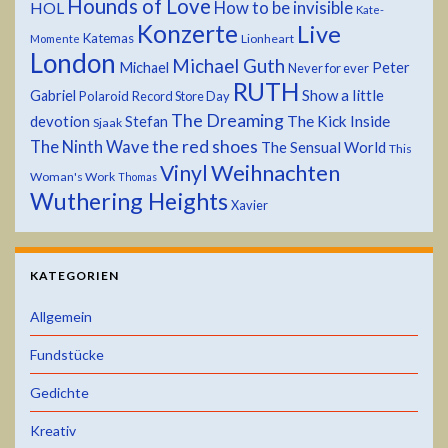
Hounds of Love
HOL
How to be invisible
Kate-
Konzerte
Live
Katemas
Lionheart
Momente
London
Michael Guth
Michael
Peter
Never for ever
RUTH
Show a little
Gabriel
Polaroid
Record Store Day
The Dreaming
devotion
The Kick Inside
Stefan
Sjaak
the red shoes
The Ninth Wave
The Sensual World
This
Weihnachten
Vinyl
Woman's Work
Thomas
Wuthering Heights
Xavier
KATEGORIEN
Allgemein
Fundstücke
Gedichte
Kreativ