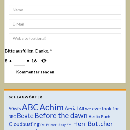
Bitte ausfüllen. Danke.
*
8
+
=
16
SCHLAGWÖRTER
ABC
Achim
Aerial
All we ever look for
50wfs
Before the dawn
Beate
Berlin
Buch
BBC
Herr Böttcher
Cloudbusting
ebay
Del Palmer
EMI