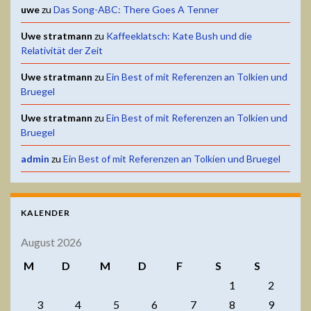
uwe
zu
Das Song-ABC: There Goes A Tenner
Uwe stratmann
zu
Kaffeeklatsch: Kate Bush und die
Relativität der Zeit
Uwe stratmann
zu
Ein Best of mit Referenzen an Tolkien und
Bruegel
Uwe stratmann
zu
Ein Best of mit Referenzen an Tolkien und
Bruegel
admin
zu
Ein Best of mit Referenzen an Tolkien und Bruegel
KALENDER
August 2026
M
D
M
D
F
S
S
1
2
3
4
5
6
7
8
9