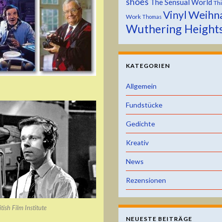
shoes
The Sensual World
Th
Weihn
Vinyl
Work
Thomas
Wuthering Height
KATEGORIEN
Allgemein
Fundstücke
Gedichte
Kreativ
News
Rezensionen
tish Film Institute
NEUESTE BEITRÄGE