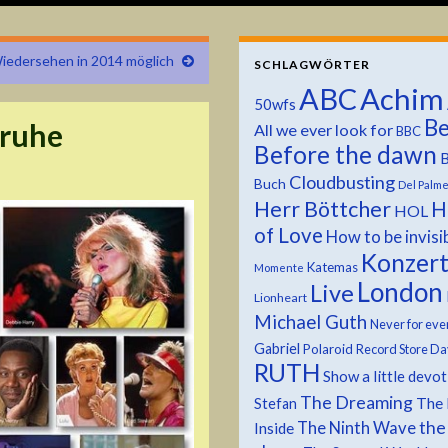
iedersehen in 2014 möglich
SCHLAGWÖRTER
ABC
Achim
50wfs
Be
truhe
All we ever look for
BBC
Before the dawn
B
Cloudbusting
Buch
Del Palm
Herr Böttcher
H
HOL
of Love
How to be invisi
Konzer
Katemas
Momente
London
Live
Lionheart
Michael Guth
Never for eve
Gabriel
Polaroid
Record Store Da
RUTH
Show a little devo
The Dreaming
The 
Stefan
the
The Ninth Wave
Inside