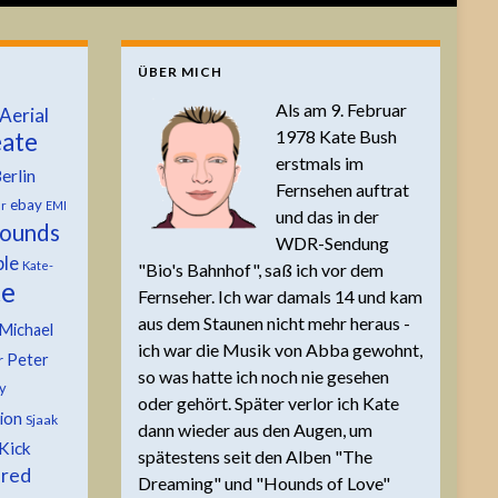
ÜBER MICH
Als am 9. Februar
Aerial
1978 Kate Bush
ate
erstmals im
erlin
Fernsehen auftrat
ebay
er
EMI
und das in der
ounds
WDR-Sendung
ble
Kate-
"Bio's Bahnhof", saß ich vor dem
te
Fernseher. Ich war damals 14 und kam
aus dem Staunen nicht mehr heraus -
Michael
ich war die Musik von Abba gewohnt,
Peter
r
so was hatte ich noch nie gesehen
y
oder gehört. Später verlor ich Kate
tion
Sjaak
dann wieder aus den Augen, um
Kick
spätestens seit den Alben "The
 red
Dreaming" und "Hounds of Love"