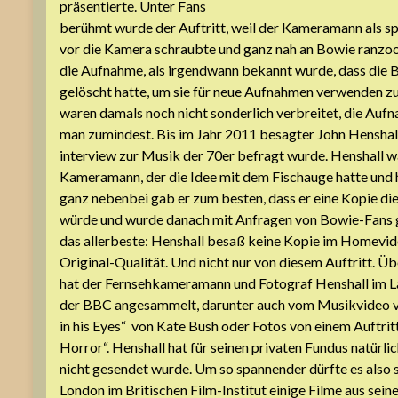
präsentierte. Unter Fans
berühmt wurde der Auftritt, weil der Kameramann als spe
vor die Kamera schraubte und ganz nah an Bowie ranzoo
die Aufnahme, als irgendwann bekannt wurde, dass die 
gelöscht hatte, um sie für neue Aufnahmen verwenden z
waren damals noch nicht sonderlich verbreitet, die Aufn
man zumindest. Bis im Jahr 2011 besagter John Henshal
interview zur Musik der 70er befragt wurde. Henshall w
Kameramann, der die Idee mit dem Fischauge hatte und 
ganz nebenbei gab er zum besten, dass er eine Kopie d
würde und wurde danach mit Anfragen von Bowie-Fans 
das allerbeste: Henshall besaß keine Kopie im Homevid
Original-Qualität. Und nicht nur von diesem Auftritt. Ü
hat der Fernsehkameramann und Fotograf Henshall im La
der BBC angesammelt, darunter auch vom Musikvideo v
in his Eyes“ von Kate Bush oder Fotos von einem Auftr
Horror“. Henshall hat für seinen privaten Fundus natürli
nicht gesendet wurde. Um so spannender dürfte es also s
London im Britischen Film-Institut einige Filme aus sein