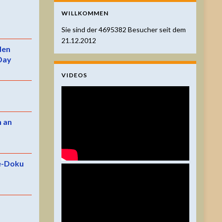
WILLKOMMEN
Sie sind der
4695382
Besucher seit dem
21.12.2012
 den
Day
VIDEOS
n an
e-Doku