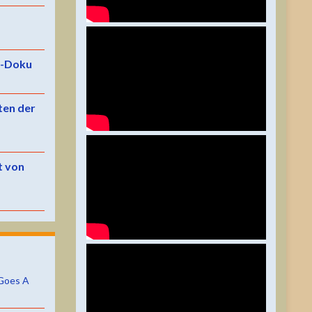
e-Doku
ten der
t von
Goes A