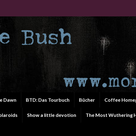
he Dawn
BTD: Das Tourbuch
Bücher
Coffee Home
olaroids
Show a little devotion
The Most Wuthering H