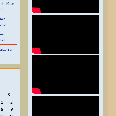
sch: Kate
it
 mit
egel
 mit
egel
renzen an
S
S
1
2
8
9