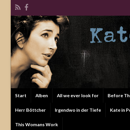
Start
Alben
All we ever look for
Before T
Herr Böttcher
Irgendwo in der Tiefe
Kate in P
This Womans Work