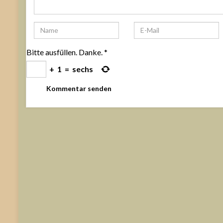
Bitte ausfüllen. Danke.
*
+
1
=
sechs