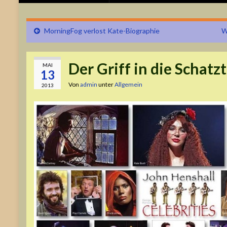
MorningFog verlost Kate-Biographie
W
Der Griff in die Schatz
MAI
13
Von
admin
unter
Allgemein
2013