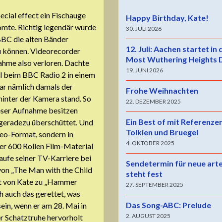
cial effect ein Fischauge
Happy Birthday, Kate!
mte. Richtig legendär wurde
30. JULI 2026
BBC die alten Bänder
12. Juli: Aachen startet in
u können. Videorecorder
Most Wuthering Heights 
ahme also verloren. Dachte
19. JUNI 2026
l beim BBC Radio 2 in einem
ar nämlich damals der
Frohe Weihnachten
hinter der Kamera stand. So
22. DEZEMBER 2025
ieser Aufnahme besitzen
Ein Best of mit Referenze
geradezu überschüttet. Und
Tolkien und Bruegel
eo-Format, sondern in
4. OKTOBER 2025
ber 600 Rollen Film-Material
ufe seiner TV-Karriere bei
Sendetermin für neue art
on „The Man with the Child
steht fest
itt von Kate zu „Hammer
27. SEPTEMBER 2025
ch auch das gerettet, was
Das Song-ABC: Prelude
ein, wenn er am 28. Mai in
2. AUGUST 2025
er Schatztruhe hervorholt