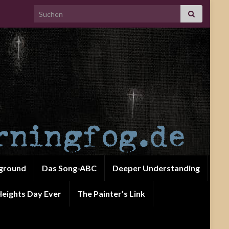
Search for:
ground
Das Song-ABC
Deeper Understanding
eights Day Ever
The Painter’s Link