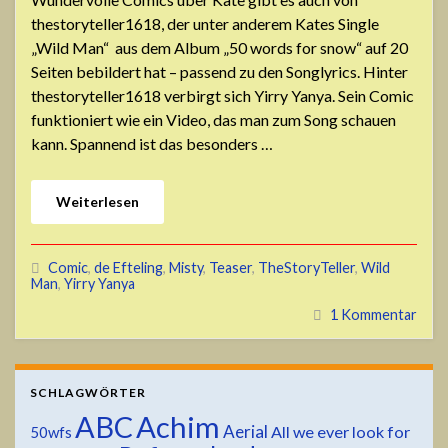
thestoryteller1618, der unter anderem Kates Single
„Wild Man“ aus dem Album „50 words for snow“ auf 20
Seiten bebildert hat – passend zu den Songlyrics. Hinter
thestoryteller1618 verbirgt sich Yirry Yanya. Sein Comic
funktioniert wie ein Video, das man zum Song schauen
kann. Spannend ist das besonders …
Weiterlesen
Comic
,
de Efteling
,
Misty
,
Teaser
,
TheStoryTeller
,
Wild
Man
,
Yirry Yanya
1 Kommentar
SCHLAGWÖRTER
ABC
Achim
Aerial
All we ever look for
50wfs