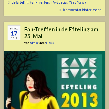
de Efteling
,
Fan-Treffen
,
TV-Special
,
Yirry Yanya
Kommentar hinterlassen
Fan-Treffen in de Efteling am
MÄRZ
17
25. Mai
2013
Von
admin
unter
News