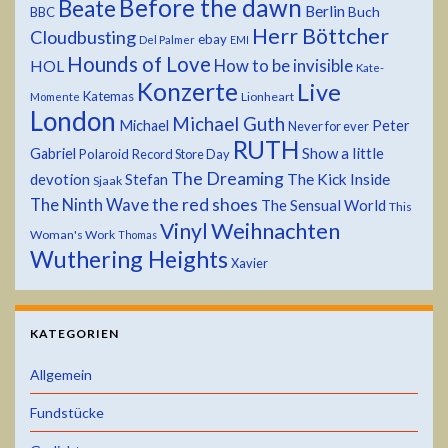
Before the dawn
Beate
Berlin
Buch
BBC
Herr Böttcher
Cloudbusting
ebay
Del Palmer
EMI
Hounds of Love
HOL
How to be invisible
Kate-
Konzerte
Live
Katemas
Lionheart
Momente
London
Michael Guth
Michael
Peter
Never for ever
RUTH
Show a little
Gabriel
Polaroid
Record Store Day
The Dreaming
devotion
The Kick Inside
Stefan
Sjaak
the red shoes
The Ninth Wave
The Sensual World
This
Weihnachten
Vinyl
Woman's Work
Thomas
Wuthering Heights
Xavier
KATEGORIEN
Allgemein
Fundstücke