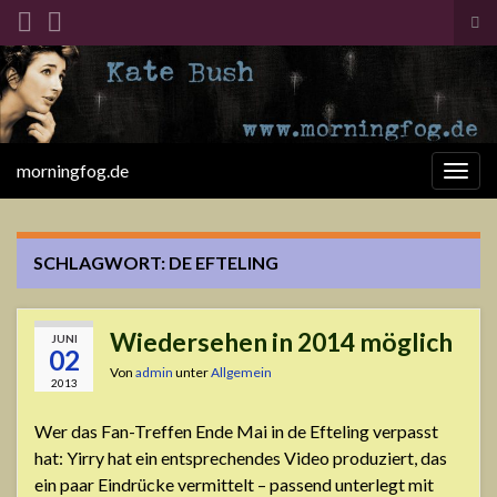
Suc
ums
Search for:
morningfog.de
Navi
umsc
SCHLAGWORT:
DE EFTELING
Wiedersehen in 2014 möglich
JUNI
02
Von
admin
unter
Allgemein
2013
Wer das Fan-Treffen Ende Mai in de Efteling verpasst
hat: Yirry hat ein entsprechendes Video produziert, das
ein paar Eindrücke vermittelt – passend unterlegt mit